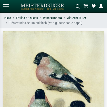
Início
Estilos Artísticos
Renascimento
Albrecht Dürer
Três estudos de um bullfinch (wc e guache sobre papel)
Pesquisa padrão
Pesquisa de imagens IA
Pesquise por artista, título ou estilo –
Descreva a cena – ex: prado verde,
ex: Monet, Noite Estrelada,
abstrato com muito vermelho, pintura
impressionismo, onda de Hokusai, nu.
a óleo escura, nu em pé ao lado de
uma árvore.