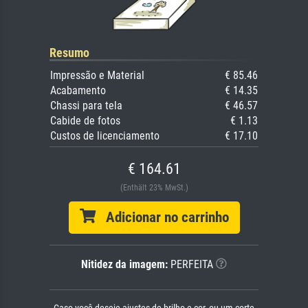
Resumo
Impressão e Material
€ 85.46
Acabamento
€ 14.35
Chassi para tela
€ 46.57
Cabide de fotos
€ 1.13
Custos de licenciamento
€ 17.10
€ 164.61
(Enthält 23% MwSt.)
Adicionar no carrinho
Nitidez da imagem:
PERFEITA