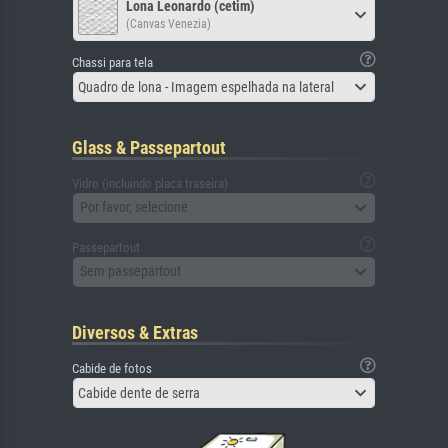
Lona Leonardo (cetim)
(Canvas Venezia)
Chassi para tela
Quadro de lona - Imagem espelhada na lateral
Glass & Passepartout
Vidro (incluindo placa traseira)
Por favor, selecione
Passepartout
Sem passepartout
Diversos & Extras
Cabide de fotos
Cabide dente de serra