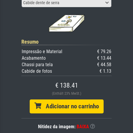
Cabide dente de serra
Resumo
Impressão e Material
€ 79.26
Acabamento
€ 13.44
Chassi para tela
€ 44.58
Cabide de fotos
€ 1.13
€ 138.41
(Enthält 23% MwSt.)
Adicionar no carrinho
Nitidez da imagem:
BAIXA