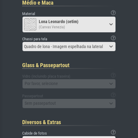
Médio e Maca
Material
Lona Leonardo (cetim)
(Canvas Venezia)
Chassi para tela
Quadro de lona - Imagem espelhada na lateral
Glass & Passepartout
Vidro (incluindo placa traseira)
Por favor, selecione
Passepartout
Sem passepartout
Diversos & Extras
Cabide de fotos