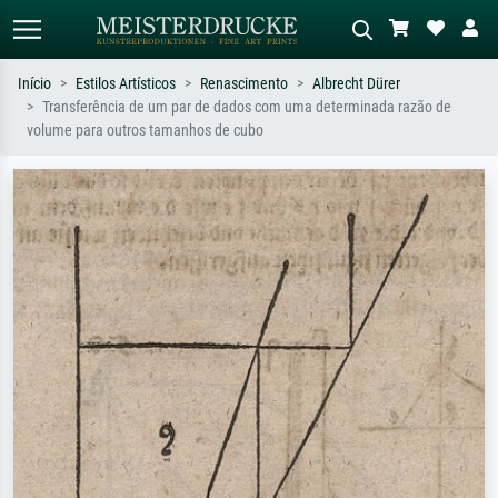
Início
Estilos Artísticos
Renascimento
Albrecht Dürer
Transferência de um par de dados com uma determinada razão de
Pesquisa padrão
Pesquisa de imagens IA
volume para outros tamanhos de cubo
Pesquise por artista, título ou estilo –
Descreva a cena – ex: prado verde,
ex: Monet, Noite Estrelada,
abstrato com muito vermelho, pintura
impressionismo, onda de Hokusai, nu.
a óleo escura, nu em pé ao lado de
uma árvore.