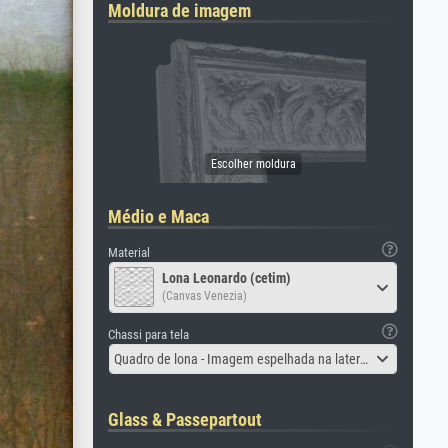
Moldura de imagem
Médio e Maca
Material
Lona Leonardo (cetim)
(Canvas Venezia)
Chassi para tela
Quadro de lona - Imagem espelhada na lateral
Glass & Passepartout