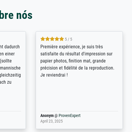
bre nós
4.8 / 5
kann sich
Qualité absolument irréprochable.
.B.:
Extraordinaire diversité des thèmes
keit,
abordés et personnalisation des
freundliche
demandes (recadrage, réajustement des
ild (ein
couleurs). Relation clientèle parfaite.
rpackt -
Transport, réception sans aucun
stikdeckeln
problème. Merci à toute l'équipe ! Hervé
in den
 der P...
Anonym
@
ProvenExpert
March 31, 2025