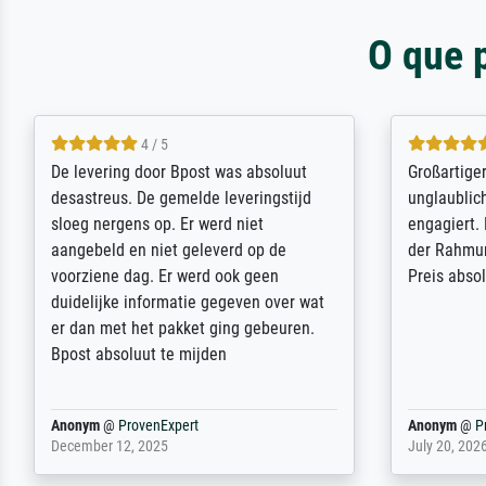
O que 
5 / 5
Sehr gute Qualität des Leinwanddrucks
Für ein Er
und des Rahmens! Unser Bild wurde
Feldpost m
sehr sorgfältig und sicher verpackt, so
Weltkrieg b
dass es unbeschadet bei uns ankam. Es
ausdrucksvo
wird nicht unser letzter Meisterdruck
Ihnen gefu
sein. Vielen Dank!
Fotopapier
am Telefon
stabiler Pa
zufrieden 
weiter. Viel
Reinhold,
@
ProvenExpert
Margot
@
Pr
April 22, 2026
February 20,