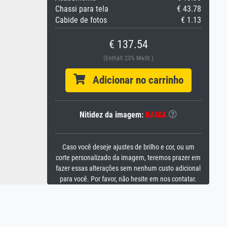
Chassi para tela
€ 43.78
Cabide de fotos
€ 1.13
€ 137.54
(Enthält 23% MwSt.)
Adicionar no carrinho
Nitidez da imagem:
BAIXA
Caso você deseje ajustes de brilho e cor, ou um
corte personalizado da imagem, teremos prazer em
fazer essas alterações sem nenhum custo adicional
para você. Por favor, não hesite em nos contatar.
a