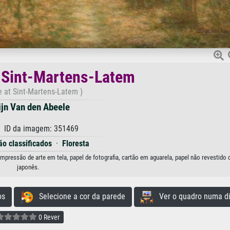
 Sint-Martens-Latem
e at Sint-Martens-Latem )
ijn Van den Abeele
 ID da imagem: 351469
ão classificados
·
Floresta
pressão de arte em tela, papel de fotografia, cartão em aguarela, papel não revestido 
japonês.
os
Selecione a cor da parede
Ver o quadro numa di
0 Rever