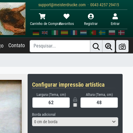
support@meisterdrucke.com · 0043 4257 29415
Carrinho de Compras
Favoritos
Registrar
Entrar
Contato
ço
Configurar impressão artística
Largura (Tema, cm)
Altura (Tema, cm)
Borda adicional
0 cm de borda