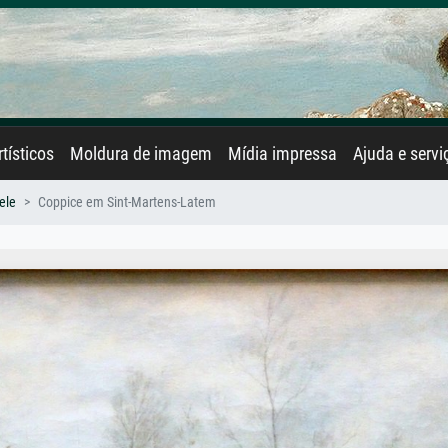
rtísticos
Moldura de imagem
Mídia impressa
Ajuda e servi
ele
Coppice em Sint-Martens-Latem