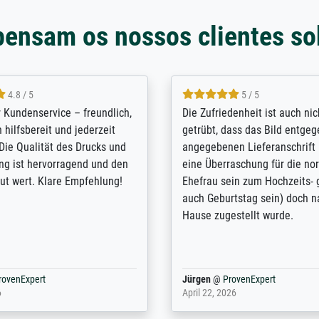
pensam os nossos clientes so
5 / 5
4.8 / 5
innerungsbuch mit der
Hervorragende Qualität. Man 
eines Großvaters aus dem 1.
vieles anpassen lassen, wie z
enötigte ich ein
Randentfernung, Farbe, Hellig
lles Bild. Das habe ich bei
Kontrast und Weiteres. Sehr 
nden. Bei der Auswahl der
Kontaktperson per Mail. Das B
-Qualität wurde ich sehr gut
Kunstdruck) wurde sehr gut ve
 beraten. Der Versand mit
sehr starke Papprolle mit Pla
ppe war perfekt. Ich bin sehr
und innen mit Papierknüllern 
und empfehle Sie gerne
Zwischenräumen gefüllt. Einzig
en ...
ovenExpert
Anonym
@
ProvenExpert
 2026
August 12, 2025