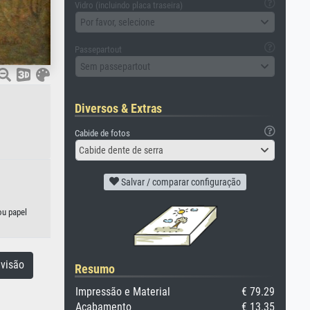
Vidro (incluindo placa traseira)
Por favor, selecione
Passepartout
Sem passepartout
Diversos & Extras
Cabide de fotos
Cabide dente de serra
Salvar / comparar configuração
ou papel
visão
Resumo
Impressão e Material
€ 79.29
Acabamento
€ 13.35