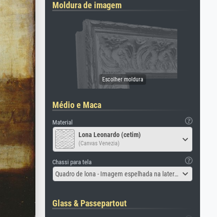
Moldura de imagem
Médio e Maca
Material
Lona Leonardo (cetim)
(Canvas Venezia)
Chassi para tela
Quadro de lona - Imagem espelhada na lateral
Glass & Passepartout