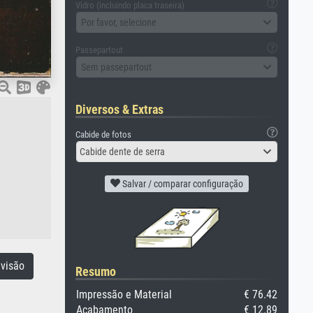
Vidro (incluindo placa traseira)
Por favor, selecione
Passepartout
Sem passepartout
Diversos & Extras
Cabide de fotos
Cabide dente de serra
Salvar / comparar configuração
visão
Resumo
Impressão e Material
€ 76.42
Acabamento
€ 12.89