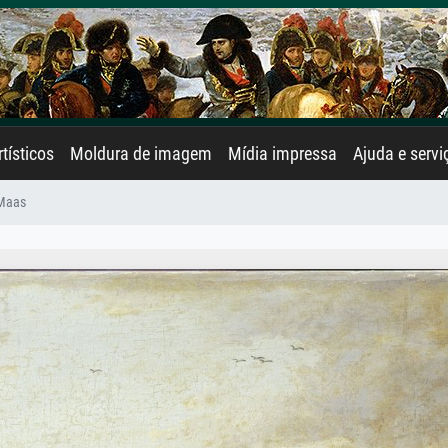
rtísticos
Moldura de imagem
Mídia impressa
Ajuda e servi
 Maas