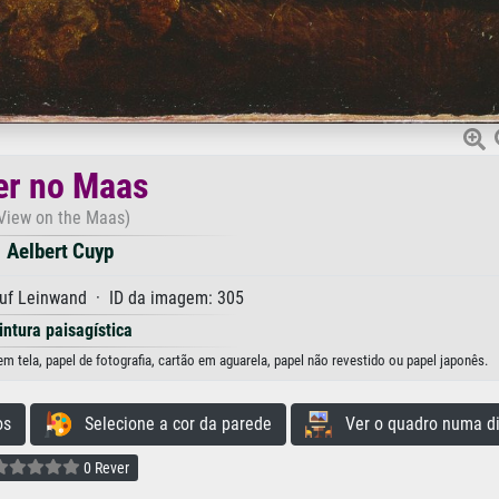
er no Maas
View on the Maas)
Aelbert Cuyp
auf Leinwand · ID da imagem: 305
intura paisagística
 tela, papel de fotografia, cartão em aguarela, papel não revestido ou papel japonês.
os
Selecione a cor da parede
Ver o quadro numa di
0 Rever