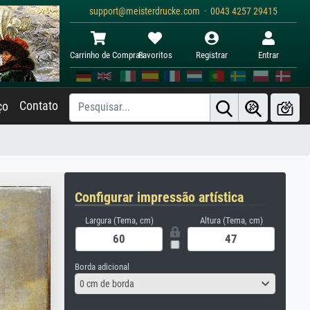
support@meisterdrucke.com · 0043 4257 29415
Carrinho de Compras
Favoritos
Registrar
Entrar
Contato
ço
Configurar impressão artística
Largura (Tema, cm)
Altura (Tema, cm)
Borda adicional
0 cm de borda