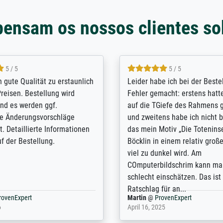
pensam os nossos clientes so
5 / 5
5 / 5
/ Highly recommended. The
The team at Meisterdrucke st
 ordering and payment process
meet its clients demands, an
shipping was efficient and
expert advice on how to obtai
self exceeds expectations. I
results for the prints request
n the UK and found the site
client. The company has a va
or a specific print - I am very
repertoire of prints to choose
with the service and the
will provide excellent service
regards to prints which are no
repertoire. Highly recommen
nExpert
Anonym
@
ProvenExpert
 2025
April 22, 2026