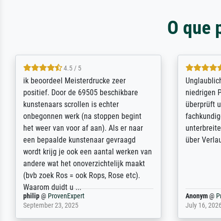
O que 
5 / 5
Die Zufriedenheit ist auch nicht dadurch
Excellent 
getrübt, dass das Bild entgegen einer
selection,
angegebenen Lieferanschrift (sollte
were easy, 
eine Überraschung für die normannische
the item it
Ehefrau sein zum Hochzeits- gleichzeitig
am based i
auch Geburtstag sein) doch nach zu
searching f
Hause zugestellt wurde.
impressed 
quality.
Jürgen
@
ProvenExpert
SJL
@
Prove
April 22, 2026
December 2,