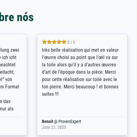
bre nós
5 / 5
rives to
eine große Auswahl an Bildern und
d provides
deren Reproduktionsmöglichkeiten;
n the best
wurde sehr gut durch die einzelnen
ed by the
Bestellkriterien geführt, verständliche
st
Erklärungen, z.B. mit Bilddarstellungen,
 from, and
werde auf jeden Fall meine guten
 also with
Erfahrungen weitergeben.
t in that
ded!
Anonym
@
ProvenExpert
May 13, 2026