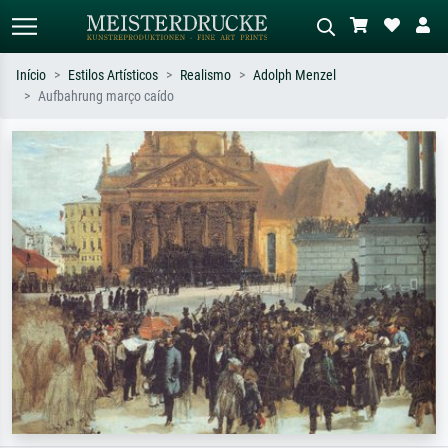
Início
Estilos Artísticos
Realismo
Adolph Menzel
Aufbahrung março caído
Pesquisa padrão
Pesquisa de imagens IA
Pesquise por artista, título ou estilo –
Descreva a cena – ex: prado verde,
ex: Monet, Noite Estrelada,
abstrato com muito vermelho, pintura
impressionismo, onda de Hokusai, nu.
a óleo escura, nu em pé ao lado de
uma árvore.