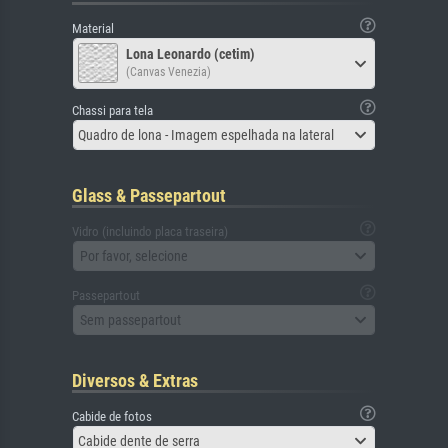
Material
Lona Leonardo (cetim)
(Canvas Venezia)
Chassi para tela
Quadro de lona - Imagem espelhada na lateral
Glass & Passepartout
Vidro (incluindo placa traseira)
Por favor, selecione
Passepartout
Sem passepartout
Diversos & Extras
Cabide de fotos
Cabide dente de serra