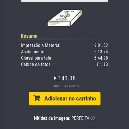
Resumo
Impressão e Material
€ 81.52
Acabamento
€ 13.74
Chassi para tela
€ 44.98
Cabide de fotos
€ 1.13
€ 141.38
(Enthält 23% MwSt.)
Adicionar no carrinho
Nitidez da imagem:
PERFEITA