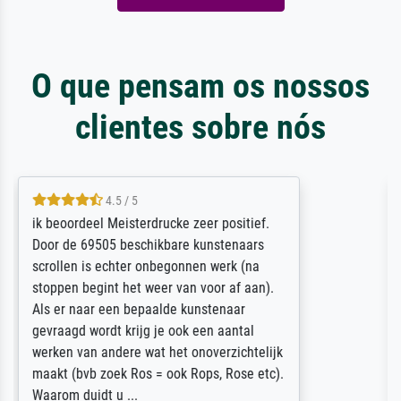
O que pensam os nossos
clientes sobre nós
5 / 5
Die Zufriedenheit ist auch nicht dadurch
getrübt, dass das Bild entgegen einer
angegebenen Lieferanschrift (sollte eine
Überraschung für die normannische
Ehefrau sein zum Hochzeits- gleichzeitig
auch Geburtstag sein) doch nach zu Hause
zugestellt wurde.