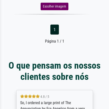
Escolher imagem
1
Página 1 / 1
O que pensam os nossos
clientes sobre nós
4.8 / 5
So, I ordered a large print of The
Annunciation by Fra Angelico from a very