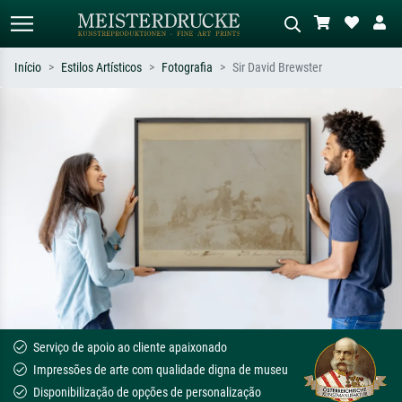
Início
Estilos Artísticos
Fotografia
Sir David Brewster
Pesquisa padrão
Pesquisa de imagens IA
Pesquise por artista, título ou estilo –
Descreva a cena – ex: prado verde,
ex: Monet, Noite Estrelada,
abstrato com muito vermelho, pintura
impressionismo, onda de Hokusai, nu.
a óleo escura, nu em pé ao lado de
uma árvore.
Serviço de apoio ao cliente apaixonado
Impressões de arte com qualidade digna de museu
Disponibilização de opções de personalização