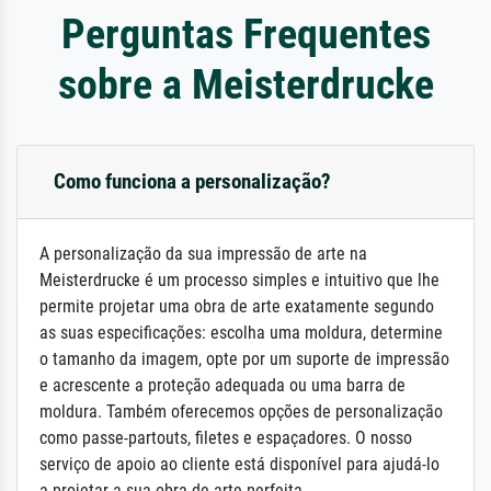
Perguntas Frequentes
sobre a Meisterdrucke
Como funciona a personalização?
A personalização da sua impressão de arte na
Meisterdrucke é um processo simples e intuitivo que lhe
permite projetar uma obra de arte exatamente segundo
as suas especificações: escolha uma moldura, determine
o tamanho da imagem, opte por um suporte de impressão
e acrescente a proteção adequada ou uma barra de
moldura. Também oferecemos opções de personalização
como passe-partouts, filetes e espaçadores. O nosso
serviço de apoio ao cliente está disponível para ajudá-lo
a projetar a sua obra de arte perfeita.