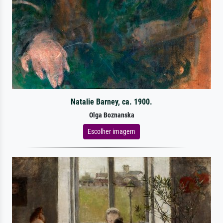
Natalie Barney, ca. 1900.
Olga Boznanska
Escolher imagem