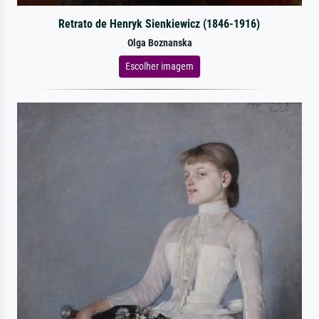
Retrato de Henryk Sienkiewicz (1846-1916)
Olga Boznanska
Escolher imagem