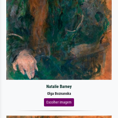
Natalie Barney
Olga Boznanska
Escolher imagem