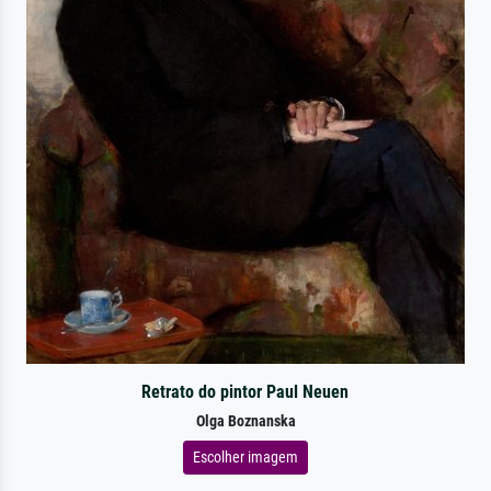
Retrato do pintor Paul Neuen
Olga Boznanska
Escolher imagem