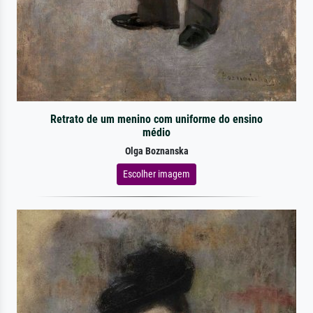
Retrato de um menino com uniforme do ensino
médio
Olga Boznanska
Escolher imagem