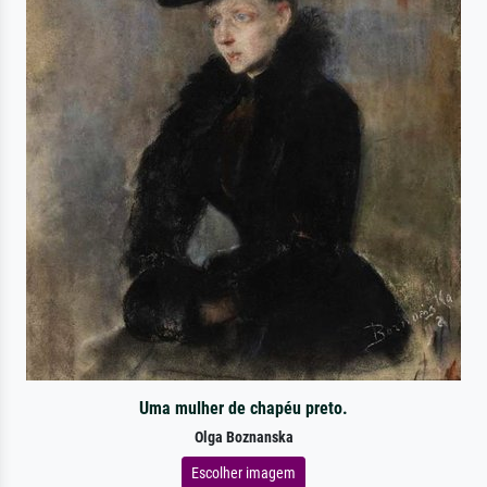
Uma mulher de chapéu preto.
Olga Boznanska
Escolher imagem