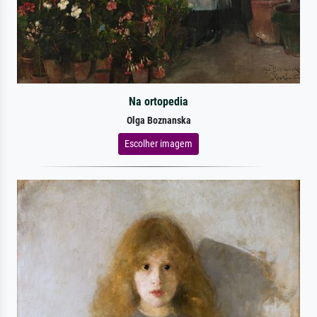
Na ortopedia
Olga Boznanska
Escolher imagem