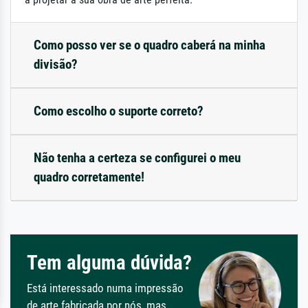
Como posso ver se o quadro caberá na minha
divisão?
Como escolho o suporte correto?
Não tenha a certeza se configurei o meu
quadro corretamente!
Tem alguma dúvida?
Está interessado numa impressão
de arte fabricada por nós, mas