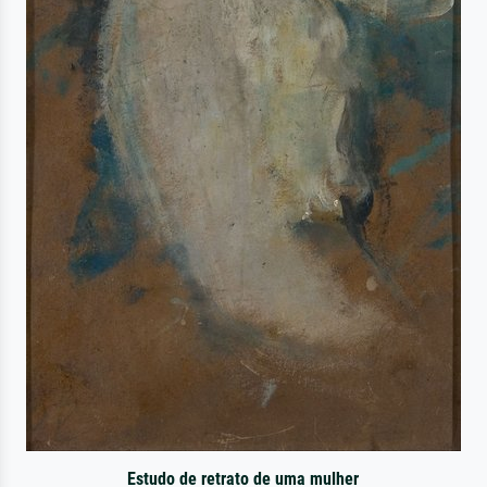
Estudo de retrato de uma mulher