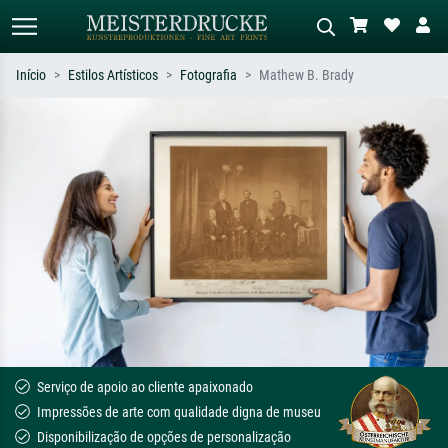
Início
Estilos Artísticos
Fotografia
Mathew B. Brady
Pesquisa padrão
Pesquisa de imagens IA
Pesquise por artista, título ou estilo –
Descreva a cena – ex: prado verde,
ex: Monet, Noite Estrelada,
abstrato com muito vermelho, pintura
impressionismo, onda de Hokusai, nu.
a óleo escura, nu em pé ao lado de
uma árvore.
Serviço de apoio ao cliente apaixonado
Impressões de arte com qualidade digna de museu
Disponibilização de opções de personalização