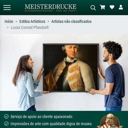
Início
Estilos Artísticos
Artistas não classificados
Lucas Conrad Pfandzelt
Pesquisa padrão
Pesquisa de imagens IA
Pesquise por artista, título ou estilo –
Descreva a cena – ex: prado verde,
ex: Monet, Noite Estrelada,
abstrato com muito vermelho, pintura
impressionismo, onda de Hokusai, nu.
a óleo escura, nu em pé ao lado de
uma árvore.
Serviço de apoio ao cliente apaixonado
Impressões de arte com qualidade digna de museu