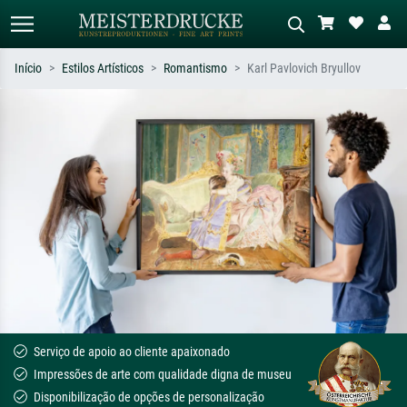
Início
Estilos Artísticos
Romantismo
Karl Pavlovich Bryullov
Pesquisa padrão
Pesquisa de imagens IA
Pesquise por artista, título ou estilo –
Descreva a cena – ex: prado verde,
ex: Monet, Noite Estrelada,
abstrato com muito vermelho, pintura
impressionismo, onda de Hokusai, nu.
a óleo escura, nu em pé ao lado de
uma árvore.
Serviço de apoio ao cliente apaixonado
Impressões de arte com qualidade digna de museu
Disponibilização de opções de personalização