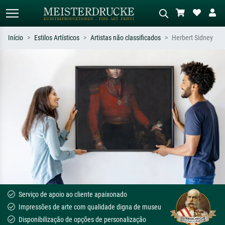
Início
Estilos Artísticos
Artistas não classificados
Herbert Sidney
Pesquisa padrão
Pesquisa de imagens IA
Pesquise por artista, título ou estilo –
Descreva a cena – ex: prado verde,
ex: Monet, Noite Estrelada,
abstrato com muito vermelho, pintura
impressionismo, onda de Hokusai, nu.
a óleo escura, nu em pé ao lado de
uma árvore.
Serviço de apoio ao cliente apaixonado
Impressões de arte com qualidade digna de museu
Disponibilização de opções de personalização