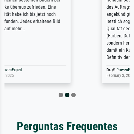
des Auftrags hat eine Weile gedauert, die
angekündigte Lieferzeit wurde aber
letztlich sogar etwas unterschritten. Die
Qualität des Papiers und des Drucks
(Farben, Details usw.) ist nicht nur gut,
sondern hervorragend. Selbst ein Druck ist
damit ein Kunstwerk im eigenen Sinne.
Definitiv den Pre...
Dr.
@
ProvenExpert
February 3, 2026
Perguntas Frequentes