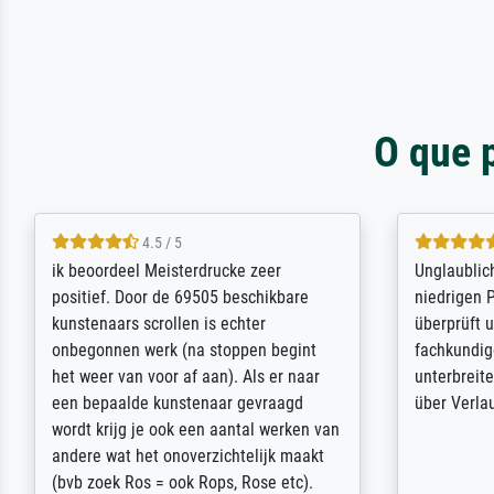
O que 
5 / 5
Die Zufriedenheit ist auch nicht dadurch
Excellent 
getrübt, dass das Bild entgegen einer
selection,
angegebenen Lieferanschrift (sollte
were easy, 
eine Überraschung für die normannische
the item it
Ehefrau sein zum Hochzeits- gleichzeitig
am based i
auch Geburtstag sein) doch nach zu
searching f
Hause zugestellt wurde.
impressed 
quality.