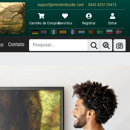
support@meisterdrucke.com · 0043 4257 29415
Carrinho de Compras
Favoritos
Registrar
Entrar
Contato
ço