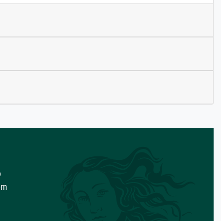
o
com