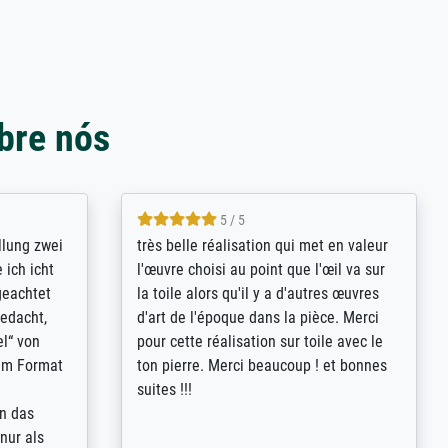
bre nós
5 / 5
rives to
eine große Auswahl an Bildern und
d provides
deren Reproduktionsmöglichkeiten;
n the best
wurde sehr gut durch die einzelnen
ed by the
Bestellkriterien geführt, verständliche
st
Erklärungen, z.B. mit Bilddarstellungen,
 from, and
werde auf jeden Fall meine guten
 also with
Erfahrungen weitergeben.
t in that
ded!