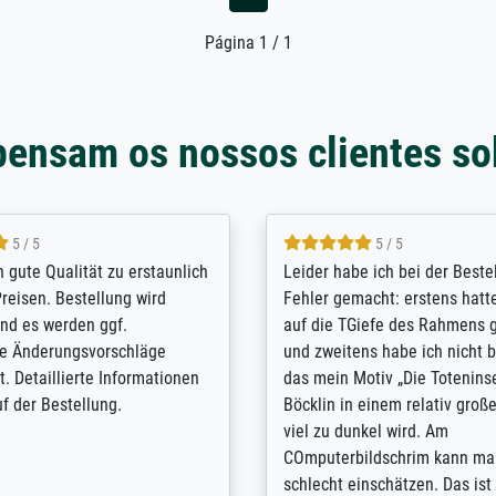
Página 1 / 1
pensam os nossos clientes so
5 / 5
5 / 5
/ Highly recommended. The
The team at Meisterdrucke st
 ordering and payment process
meet its clients demands, an
shipping was efficient and
expert advice on how to obtai
self exceeds expectations. I
results for the prints request
n the UK and found the site
client. The company has a va
or a specific print - I am very
repertoire of prints to choose
with the service and the
will provide excellent service
regards to prints which are no
repertoire. Highly recommen