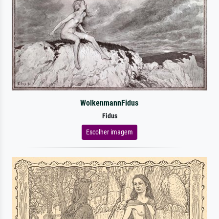
WolkenmannFidus
Fidus
Escolher imagem