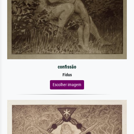
confissão
Fidus
Escolher imagem