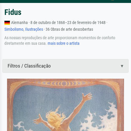
Fidus
Alemanha · 8 de outubro de 1868–23 de fevereiro de 1948 ·
Simbolismo
,
Ilustrações
· 36 Obras de arte descobertas
As nossas reproduções de arte proporcionam momentos de conforto
diretamente em sua casa.
mais sobre o artista
Filtros / Classificação