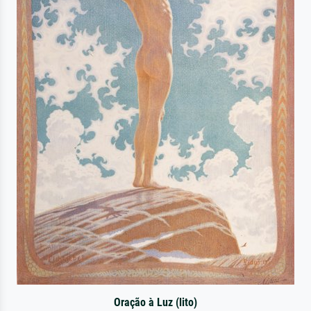
Oração à Luz (lito)