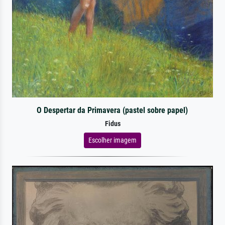
O Despertar da Primavera (pastel sobre papel)
Fidus
Escolher imagem