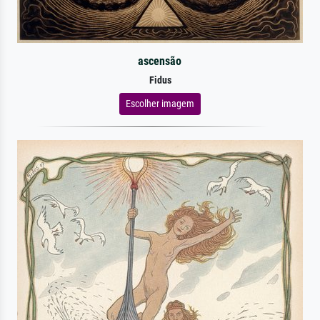
ascensão
Fidus
Escolher imagem