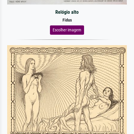
Relógio alto
Fidus
Escolher imagem