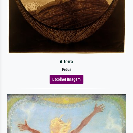
A terra
Fidus
Escolher imagem