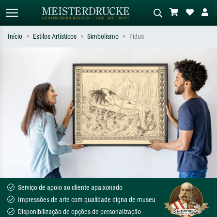
Início
Estilos Artísticos
Simbolismo
Fidus
Pesquisa padrão
Pesquisa de imagens IA
Pesquise por artista, título ou estilo –
Descreva a cena – ex: prado verde,
ex: Monet, Noite Estrelada,
abstrato com muito vermelho, pintura
impressionismo, onda de Hokusai, nu.
a óleo escura, nu em pé ao lado de
uma árvore.
Serviço de apoio ao cliente apaixonado
Impressões de arte com qualidade digna de museu
Disponibilização de opções de personalização