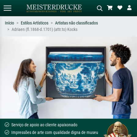
Início
Estilos Artísticos
Artistas não classificados
Adriaen (fl.1868-d.1701) (attr.to) Kocks
Pesquisa padrão
Pesquisa de imagens IA
Pesquise por artista, título ou estilo –
Descreva a cena – ex: prado verde,
ex: Monet, Noite Estrelada,
abstrato com muito vermelho, pintura
impressionismo, onda de Hokusai, nu.
a óleo escura, nu em pé ao lado de
uma árvore.
Serviço de apoio ao cliente apaixonado
Impressões de arte com qualidade digna de museu