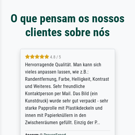
O que pensam os nossos
clientes sobre nós
4.8 / 5
So, I ordered a large print of The
Annunciation by Fra Angelico from a very
large and popular American "art/poster"
site advertising giclee print quality. The
quality for a large print was atrocious. They
refunded me when I sent pictures of the
blurry print vs. a Wikipedia commons
representation. They stated they couldn't
do ...