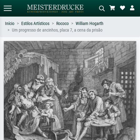
Início
Estilos Artísticos
Rococo
William Hogarth
Um progresso de ancinhos, placa 7, a cena da prisão
Pesquisa padrão
Pesquisa de imagens IA
Pesquise por artista, título ou estilo –
Descreva a cena – ex: prado verde,
ex: Monet, Noite Estrelada,
abstrato com muito vermelho, pintura
impressionismo, onda de Hokusai, nu.
a óleo escura, nu em pé ao lado de
uma árvore.