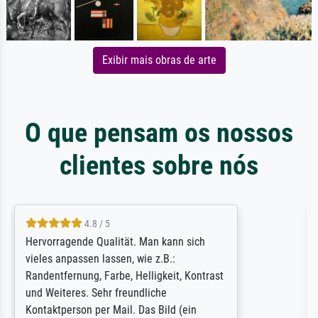
Exibir mais obras de arte
O que pensam os nossos
clientes sobre nós
4.8 / 5
So, I ordered a large print of The
Annunciation by Fra Angelico from a very
large and popular American "art/poster"
site advertising giclee print quality. The
quality for a large print was atrocious. They