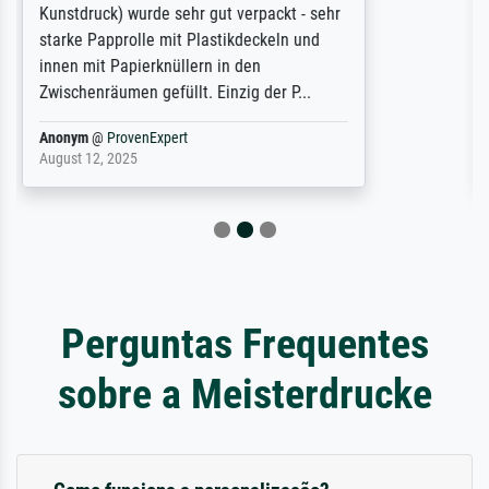
refunded me when I sent pictures of the
blurry print vs. a Wikipedia commons
representation. They stated they couldn't
do ...
Anonym
@
ProvenExpert
December 4, 2025
Perguntas Frequentes
sobre a Meisterdrucke