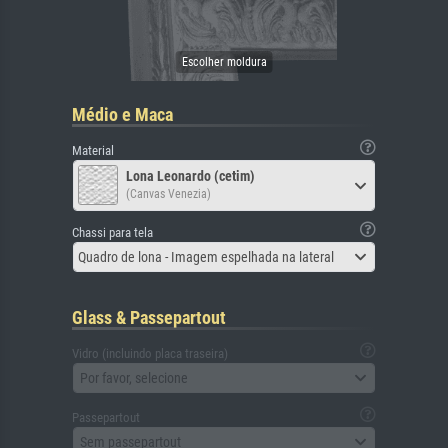
Médio e Maca
Material
Lona Leonardo (cetim)
(Canvas Venezia)
Chassi para tela
Quadro de lona - Imagem espelhada na lateral
Glass & Passepartout
Vidro (incluindo placa traseira)
Por favor, selecione
Passepartout
Sem passepartout