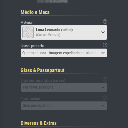
Médio e Maca
Material
Lona Leonardo (cetim)
(Canvas Venezia)
Chassi para tela
Quadro de lona - Imagem espelhada na lateral
Glass & Passepartout
Vidro (incluindo placa traseira)
Por favor, selecione
Passepartout
Sem passepartout
Diversos & Extras