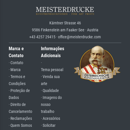
Kärntner Strasse 46
9586 Finkenstein am Faaker See · Austria
+43 4257 29415 · office@meisterdrucke.com
Marca e
Informações
Contato
Adicionais
· Contato
·
· Marca
Tema pessoal
· Termos e
· Venda sua
Condições
arte
· Proteção de
· Qualidade
Dados
· Imagens do
· Direito de
nosso
Cancelamento
trabalho
· Reclamações
· Acessórios
· Quem Somos
· Solicitar