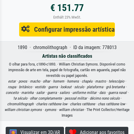
€ 151.77
Enthält 23% MwSt.
Configurar impressão artística
1890 · chromolithograph · ID da imagem: 778013
Artistas não classificados
O olhar para fora, c1890-c1893. · William Christian Symons. Disponível como
impressão de arte em tela, papel de fotografia, cartão em aguarela, papel não
revestido ou papel japonês.
estar ·
povos ·
macho ·
olhar ·
homem ·
homens ·
chapéu ·
mastro ·
telescópio ·
roupa ·
britânico ·
vestido ·
guerra ·
lookout ·
século ·
plataforma ·
grâ bretanha ·
conceito ·
marinha ·
sailor ·
guerra ·
sailors ·
uniforme militar ·
dais ·
guerra naval ·
1ø século ·
olhar completamente ·
pessoal militar ·
décimo nono século ·
chromolithograph ·
charles rathbone low ·
charles rathbone ·
chas rathbone low ·
william christian symons ·
symons ·
william christian
· The Print Collector/Heritage
Images
Visualizar em 3D/AR
Adicionar aos favoritos