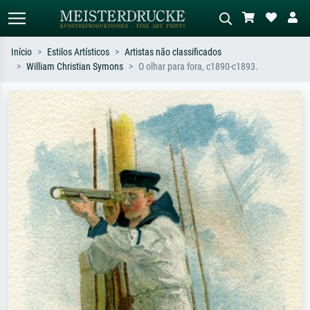
Início
Estilos Artísticos
Artistas não classificados
William Christian Symons
O olhar para fora, c1890-c1893.
Pesquisa padrão
Pesquisa de imagens IA
Pesquise por artista, título ou estilo –
Descreva a cena – ex: prado verde,
ex: Monet, Noite Estrelada,
abstrato com muito vermelho, pintura
impressionismo, onda de Hokusai, nu.
a óleo escura, nu em pé ao lado de
uma árvore.