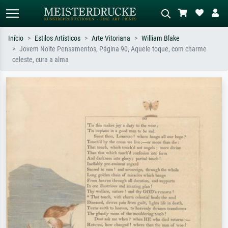
Início
Estilos Artísticos
Arte Vitoriana
William Blake
Jovem Noite Pensamentos, Página 90, Aquele toque, com charme
Pesquisa padrão
Pesquisa de imagens IA
celeste, cura a alma
Pesquise por artista, título ou estilo –
Descreva a cena – ex: prado verde,
ex: Monet, Noite Estrelada,
abstrato com muito vermelho, pintura
impressionismo, onda de Hokusai, nu.
a óleo escura, nu em pé ao lado de
uma árvore.