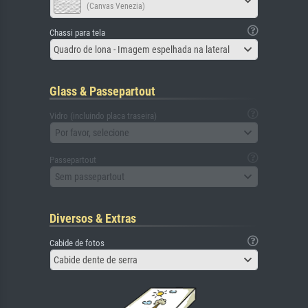
(Canvas Venezia)
Chassi para tela
Quadro de lona - Imagem espelhada na lateral
Glass & Passepartout
Vidro (incluindo placa traseira)
Por favor, selecione
Passepartout
Sem passepartout
Diversos & Extras
Cabide de fotos
Cabide dente de serra