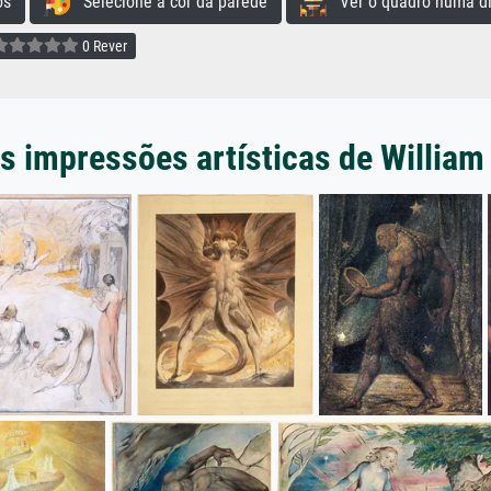
os
Selecione a cor da parede
Ver o quadro numa di
0 Rever
s impressões artísticas de William