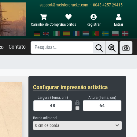
support@meisterdrucke.com · 0043 4257 29415
Carrinho de Compras
Favoritos
Registrar
Entrar
Contato
ço
Configurar impressão artística
Largura (Tema, cm)
Altura (Tema, cm)
Borda adicional
0 cm de borda