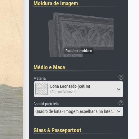
Moldura de imagem
Médio e Maca
Material
Lona Leonardo (cetim)
(Canvas Venezia)
Chassi para tela
Quadro de lona - Imagem espelhada na lateral
Glass & Passepartout