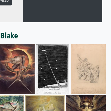
visão
 Blake