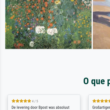
O que 
5 / 5
Sehr gute Qualität des Leinwanddrucks
Für ein Er