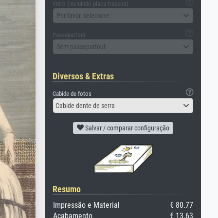
Vidro (incluindo placa traseira)
Por favor, selecione
Passepartout
Sem passepartout
Diversos & Extras
Cabide de fotos
Cabide dente de serra
Salvar / comparar configuração
Resumo
Impressão e Material
€ 80.77
Acabamento
€ 13.63