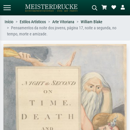
Início
Estilos Artísticos
Arte Vitoriana
William Blake
Pensamentos da noite dos jovens, página 17, noite a segunda, no
Pesquisa padrão
Pesquisa de imagens IA
tempo, morte e amizade.
Pesquise por artista, título ou estilo –
Descreva a cena – ex: prado verde,
ex: Monet, Noite Estrelada,
abstrato com muito vermelho, pintura
impressionismo, onda de Hokusai, nu.
a óleo escura, nu em pé ao lado de
uma árvore.