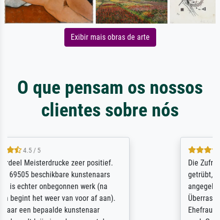
Exibir mais obras de arte
O que pensam os nossos
clientes sobre nós
5 / 5
Die Zufriedenheit ist auch nicht dadurch
getrübt, dass das Bild entgegen einer
angegebenen Lieferanschrift (sollte eine
Überraschung für die normannische
Ehefrau sein zum Hochzeits- gleichzeitig