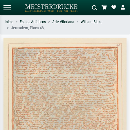
Início
Estilos Artísticos
Arte Vitoriana
William Blake
Jerusalém, Placa 48,
Pesquisa padrão
Pesquisa de imagens IA
Pesquise por artista, título ou estilo –
Descreva a cena – ex: prado verde,
ex: Monet, Noite Estrelada,
abstrato com muito vermelho, pintura
impressionismo, onda de Hokusai, nu.
a óleo escura, nu em pé ao lado de
uma árvore.