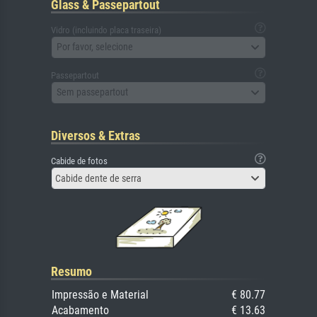
Glass & Passepartout
Vidro (incluindo placa traseira)
Por favor, selecione
Passepartout
Sem passepartout
Diversos & Extras
Cabide de fotos
Cabide dente de serra
Resumo
Impressão e Material
€ 80.77
Acabamento
€ 13.63