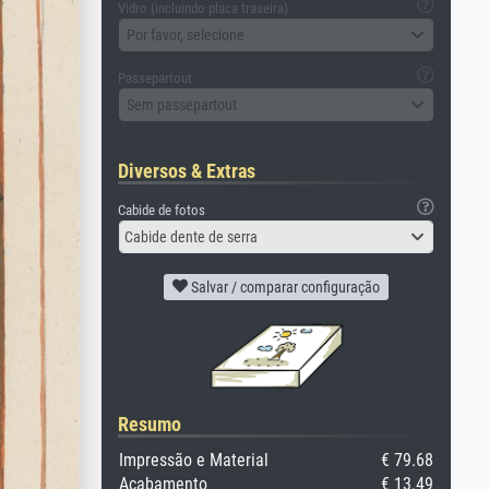
Vidro (incluindo placa traseira)
Por favor, selecione
Passepartout
Sem passepartout
Diversos & Extras
Cabide de fotos
Cabide dente de serra
Salvar / comparar configuração
Resumo
Impressão e Material
€ 79.68
Acabamento
€ 13.49