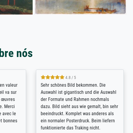
bre nós
4.8 / 5
bsoluut
So, I ordered a large print of The
ingstijd
Annunciation by Fra Angelico from a
t
very large and popular American
p de
"art/poster" site advertising giclee print
een
quality. The quality for a large print was
n over wat
atrocious. They refunded me when I sent
ebeuren.
pictures of the blurry print vs. a