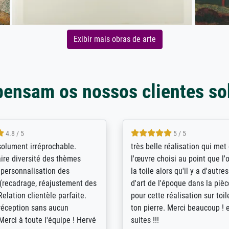
Exibir mais obras de arte
pensam os nossos clientes so
5 / 5
4 / 5
bin sehr über die Qualität
De levering door Bpost was a
Diese Drucke haben all´meine
desastreus. De gemelde lever
n übertroffen. Desgleichen
sloeg nergens op. Er werd nie
 der Bestellung. Grosses
aangebeld en niet geleverd o
t.
voorziene dag. Er werd ook g
duidelijke informatie gegeve
er dan met het pakket ging g