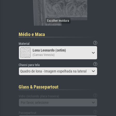
Médio e Maca
Material
Lona Leonardo (cetim)
(Canvas Venezia)
Chassi para tela
Quadro de lona - Imagem espelhada na lateral
Glass & Passepartout
Vidro (incluindo placa traseira)
Por favor, selecione
Passepartout