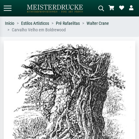
Início
Estilos Artísticos
Pré Rafaelitas
Walter Crane
Carvalho Velho em Boldrewood
Pesquisa padrão
Pesquisa de imagens IA
Pesquise por artista, título ou estilo –
Descreva a cena – ex: prado verde,
ex: Monet, Noite Estrelada,
abstrato com muito vermelho, pintura
impressionismo, onda de Hokusai, nu.
a óleo escura, nu em pé ao lado de
uma árvore.