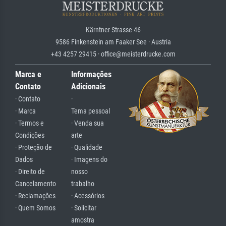
Kärntner Strasse 46
9586 Finkenstein am Faaker See · Austria
+43 4257 29415 · office@meisterdrucke.com
Marca e
Informações
Contato
Adicionais
· Contato
·
· Marca
Tema pessoal
· Termos e
· Venda sua
Condições
arte
· Proteção de
· Qualidade
Dados
· Imagens do
· Direito de
nosso
Cancelamento
trabalho
· Reclamações
· Acessórios
· Quem Somos
· Solicitar
amostra