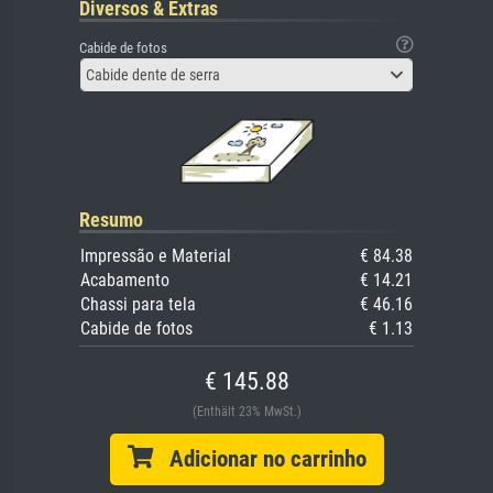
Diversos & Extras
Cabide de fotos
Cabide dente de serra
Resumo
Impressão e Material
€ 84.38
Acabamento
€ 14.21
Chassi para tela
€ 46.16
Cabide de fotos
€ 1.13
€ 145.88
(Enthält 23% MwSt.)
Adicionar no carrinho