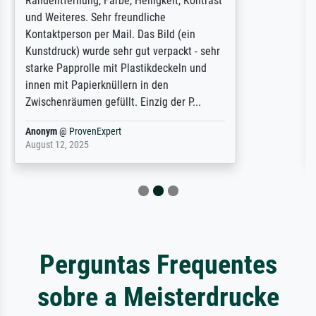
large and popular American "art/poster"
site advertising giclee print quality. The
quality for a large print was atrocious. They
refunded me when I sent pictures of the
blurry print vs. a Wikipedia commons
representation. They stated they couldn't
do ...
Anonym
@
ProvenExpert
December 4, 2025
Perguntas Frequentes
sobre a Meisterdrucke