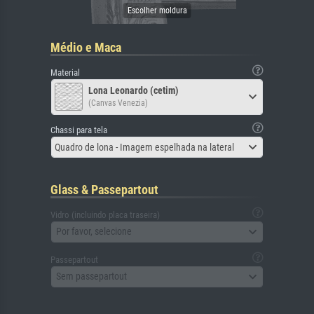
Médio e Maca
Material
Lona Leonardo (cetim)
(Canvas Venezia)
Chassi para tela
Quadro de lona - Imagem espelhada na lateral
Glass & Passepartout
Vidro (incluindo placa traseira)
Por favor, selecione
Passepartout
Sem passepartout