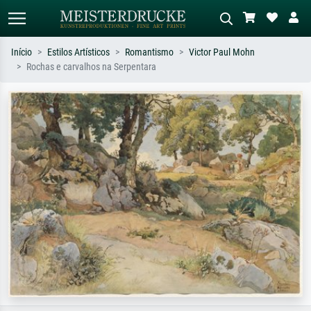
Início
Estilos Artísticos
Romantismo
Victor Paul Mohn
Rochas e carvalhos na Serpentara
Pesquisa padrão
Pesquisa de imagens IA
Pesquise por artista, título ou estilo –
Descreva a cena – ex: prado verde,
ex: Monet, Noite Estrelada,
abstrato com muito vermelho, pintura
impressionismo, onda de Hokusai, nu.
a óleo escura, nu em pé ao lado de
uma árvore.