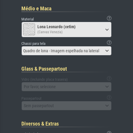
Médio e Maca
Material
Lona Leonardo (cetim)
(Canvas Venezia)
Chassi para tela
Quadro de lona - Imagem espelhada na lateral
Glass & Passepartout
Vidro (incluindo placa traseira)
Por favor, selecione
Passepartout
Sem passepartout
Diversos & Extras