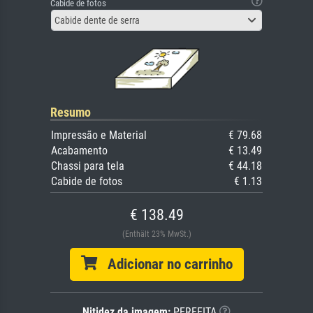
Cabide de fotos
Cabide dente de serra
Resumo
Impressão e Material
€ 79.68
Acabamento
€ 13.49
Chassi para tela
€ 44.18
Cabide de fotos
€ 1.13
€ 138.49
(Enthält 23% MwSt.)
Adicionar no carrinho
Nitidez da imagem:
PERFEITA