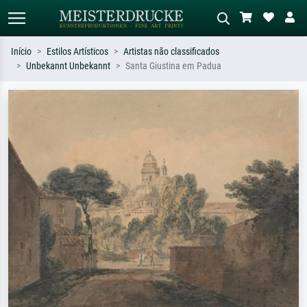
Início
Estilos Artísticos
Artistas não classificados
Unbekannt Unbekannt
Santa Giustina em Padua
Pesquisa padrão
Pesquisa de imagens IA
Pesquise por artista, título ou estilo –
Descreva a cena – ex: prado verde,
ex: Monet, Noite Estrelada,
abstrato com muito vermelho, pintura
impressionismo, onda de Hokusai, nu.
a óleo escura, nu em pé ao lado de
uma árvore.