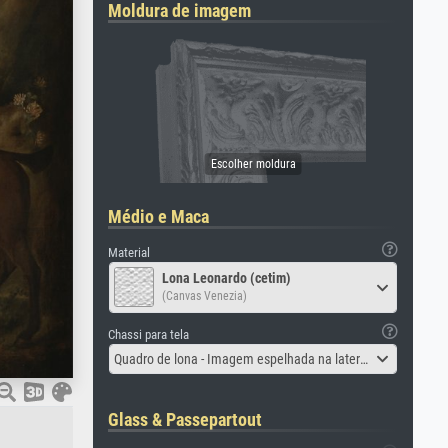
Moldura de imagem
Médio e Maca
Material
Lona Leonardo (cetim)
(Canvas Venezia)
Chassi para tela
Quadro de lona - Imagem espelhada na lateral
Glass & Passepartout