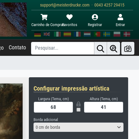
support@meisterdrucke.com · 0043 4257 29415
Carrinho de Compras
Favoritos
Registrar
Entrar
Contato
ço
Configurar impressão artística
Largura (Tema, cm)
Altura (Tema, cm)
Borda adicional
0 cm de borda