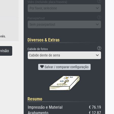
Vidro (incluindo placa traseira)
Por favor, selecione
Passepartout
Sem passepartout
onês.
Diversos & Extras
Cabide de fotos
visão
Cabide dente de serra
Salvar / comparar configuração
Resumo
Impressão e Material
€ 76.19
Acabamento
€ 12.87