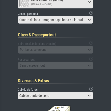
(Canvas Venezia)
Chassi para tela
Quadro de lona - Imagem espelhada na lateral
Glass & Passepartout
Vidro (incluindo placa traseira)
Por favor, selecione
Passepartout
Sem passepartout
Diversos & Extras
Cabide de fotos
Cabide dente de serra