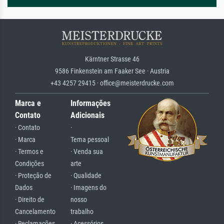
Kärntner Strasse 46
9586 Finkenstein am Faaker See · Austria
+43 4257 29415 · office@meisterdrucke.com
Marca e
Informações
Contato
Adicionais
· Contato
·
· Marca
Tema pessoal
· Termos e
· Venda sua
Condições
arte
· Proteção de
· Qualidade
Dados
· Imagens do
· Direito de
nosso
Cancelamento
trabalho
· Reclamações
· Acessórios