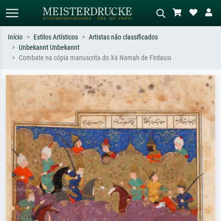
Início
Estilos Artísticos
Artistas não classificados
Unbekannt Unbekannt
Pesquisa padrão
Pesquisa de imagens IA
Combate na cópia manuscrita do Xá Namah de Firdausi
Pesquise por artista, título ou estilo –
Descreva a cena – ex: prado verde,
ex: Monet, Noite Estrelada,
abstrato com muito vermelho, pintura
impressionismo, onda de Hokusai, nu.
a óleo escura, nu em pé ao lado de
uma árvore.