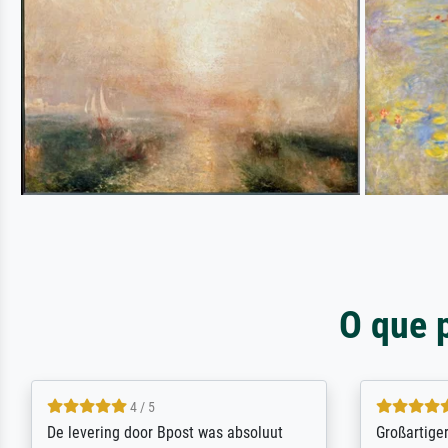
O que 
5 / 5
Sehr gute Qualität des Leinwanddrucks
Für ein Er