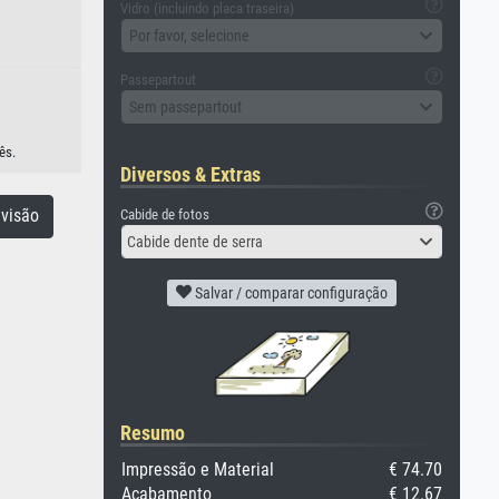
Vidro (incluindo placa traseira)
Por favor, selecione
Passepartout
Sem passepartout
ês.
Diversos & Extras
visão
Cabide de fotos
Cabide dente de serra
Salvar / comparar configuração
Resumo
Impressão e Material
€ 74.70
Acabamento
€ 12.67