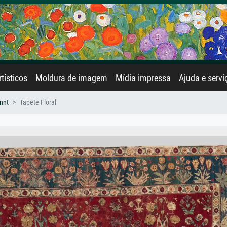
rtísticos
Moldura de imagem
Mídia impressa
Ajuda e servi
nnt
Tapete Floral