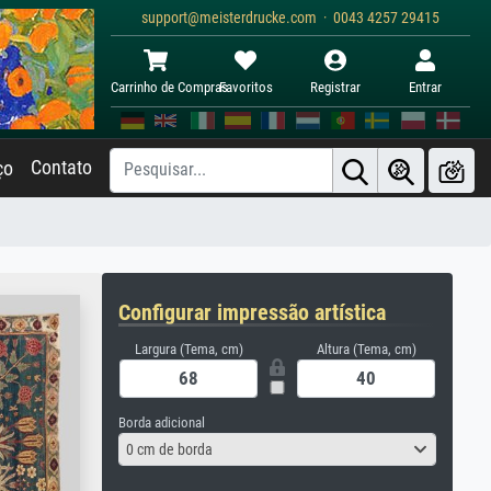
support@meisterdrucke.com · 0043 4257 29415
Carrinho de Compras
Favoritos
Registrar
Entrar
Contato
ço
Configurar impressão artística
Largura (Tema, cm)
Altura (Tema, cm)
Borda adicional
0 cm de borda