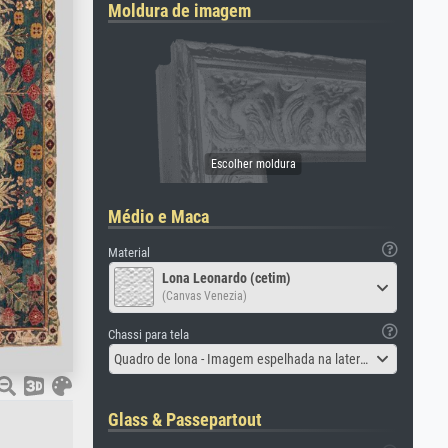
Moldura de imagem
Médio e Maca
Material
Lona Leonardo (cetim)
(Canvas Venezia)
Chassi para tela
Quadro de lona - Imagem espelhada na lateral
Glass & Passepartout