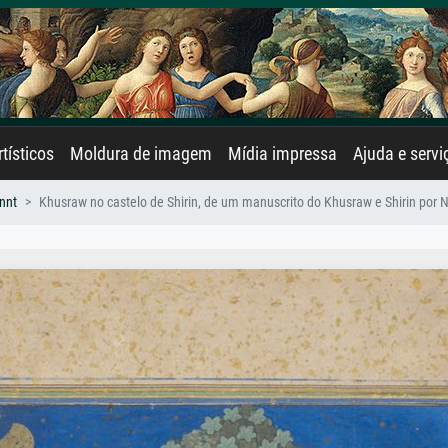
rtísticos
Moldura de imagem
Mídia impressa
Ajuda e servi
nnt
Khusraw no castelo de Shirin, de um manuscrito do Khusraw e Shirin por 