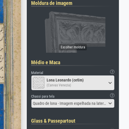
Moldura de imagem
Médio e Maca
Material
Lona Leonardo (cetim)
(Canvas Venezia)
Chassi para tela
Quadro de lona - Imagem espelhada na lateral
Glass & Passepartout