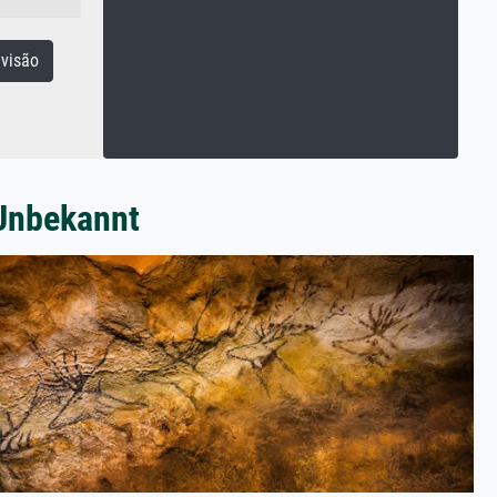
visão
 Unbekannt