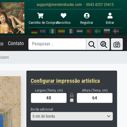
support@meisterdrucke.com · 0043 4257 29415
Carrinho de Compras
Favoritos
Registrar
Entrar
Contato
ço
Nizami
Configurar impressão artística
Largura (Tema, cm)
Altura (Tema, cm)
Borda adicional
0 cm de borda