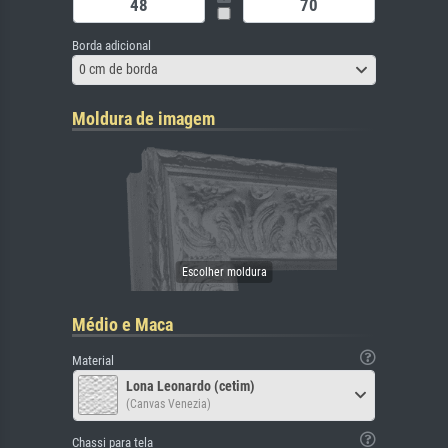
Borda adicional
0 cm de borda
Moldura de imagem
Médio e Maca
Material
Lona Leonardo (cetim)
(Canvas Venezia)
Chassi para tela