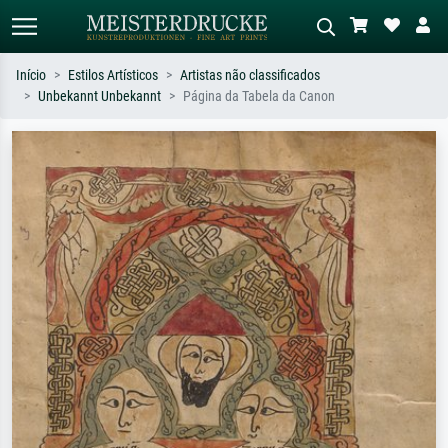
Início
Estilos Artísticos
Artistas não classificados
Unbekannt Unbekannt
Página da Tabela da Canon
Pesquisa padrão
Pesquisa de imagens IA
Pesquise por artista, título ou estilo –
Descreva a cena – ex: prado verde,
ex: Monet, Noite Estrelada,
abstrato com muito vermelho, pintura
impressionismo, onda de Hokusai, nu.
a óleo escura, nu em pé ao lado de
uma árvore.