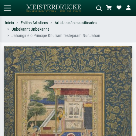
Início
Estilos Artísticos
Artistas não classificados
Unbekannt Unbekannt
Pesquisa padrão
Pesquisa de imagens IA
Jahangir e o Príncipe Khurram festejaram Nur Jahan
Pesquise por artista, título ou estilo –
Descreva a cena – ex: prado verde,
ex: Monet, Noite Estrelada,
abstrato com muito vermelho, pintura
impressionismo, onda de Hokusai, nu.
a óleo escura, nu em pé ao lado de
uma árvore.