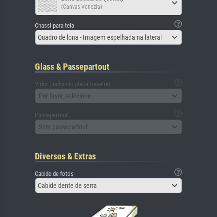
(Canvas Venezia)
Chassi para tela
Quadro de lona - Imagem espelhada na lateral
Glass & Passepartout
Vidro (incluindo placa traseira)
Por favor, selecione
Passepartout
Sem passepartout
Diversos & Extras
Cabide de fotos
Cabide dente de serra