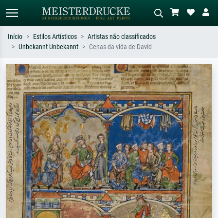
Início
Estilos Artísticos
Artistas não classificados
Unbekannt Unbekannt
Cenas da vida de David
Pesquisa padrão
Pesquisa de imagens IA
Pesquise por artista, título ou estilo –
Descreva a cena – ex: prado verde,
ex: Monet, Noite Estrelada,
abstrato com muito vermelho, pintura
impressionismo, onda de Hokusai, nu.
a óleo escura, nu em pé ao lado de
uma árvore.