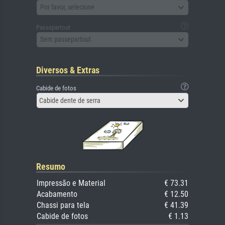
Por favor, selecione
Passepartout
Sem passepartout
Diversos & Extras
Cabide de fotos
Cabide dente de serra
Resumo
Impressão e Material
€ 73.31
Acabamento
€ 12.50
Chassi para tela
€ 41.39
Cabide de fotos
€ 1.13