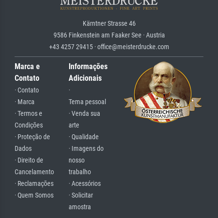
Kärntner Strasse 46
9586 Finkenstein am Faaker See · Austria
+43 4257 29415 · office@meisterdrucke.com
Marca e
Informações
Contato
Adicionais
· Contato
·
· Marca
Tema pessoal
· Termos e
· Venda sua
Condições
arte
· Proteção de
· Qualidade
Dados
· Imagens do
· Direito de
nosso
Cancelamento
trabalho
· Reclamações
· Acessórios
· Quem Somos
· Solicitar
amostra