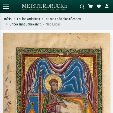
Início
Estilos Artísticos
Artistas não classificados
Unbekannt Unbekannt
São Lucas
Pesquisa padrão
Pesquisa de imagens IA
Pesquise por artista, título ou estilo –
Descreva a cena – ex: prado verde,
ex: Monet, Noite Estrelada,
abstrato com muito vermelho, pintura
impressionismo, onda de Hokusai, nu.
a óleo escura, nu em pé ao lado de
uma árvore.