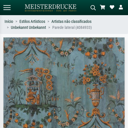
Início
Estilos Artísticos
Artistas não classificados
Unbekannt Unbekannt
Parede lateral (4084933)
Pesquisa padrão
Pesquisa de imagens IA
Pesquise por artista, título ou estilo –
Descreva a cena – ex: prado verde,
ex: Monet, Noite Estrelada,
abstrato com muito vermelho, pintura
impressionismo, onda de Hokusai, nu.
a óleo escura, nu em pé ao lado de
uma árvore.