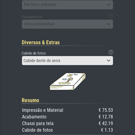
Por favor, selecione
Passepartout
Sem passepartout
Diversos & Extras
Cabide de fotos
Cabide dente de serra
Resumo
Impressão e Material
€ 75.53
Acabamento
€ 12.78
Chassi para tela
€ 42.19
Cabide de fotos
€ 1.13