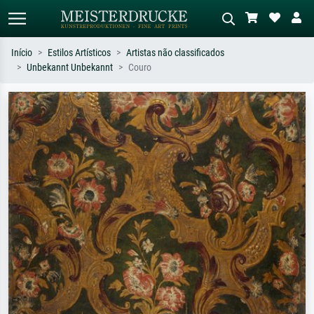
Início
Estilos Artísticos
Artistas não classificados
Unbekannt Unbekannt
Couro
Pesquisa padrão
Pesquisa de imagens IA
Pesquise por artista, título ou estilo –
Descreva a cena – ex: prado verde,
ex: Monet, Noite Estrelada,
abstrato com muito vermelho, pintura
impressionismo, onda de Hokusai, nu.
a óleo escura, nu em pé ao lado de
uma árvore.