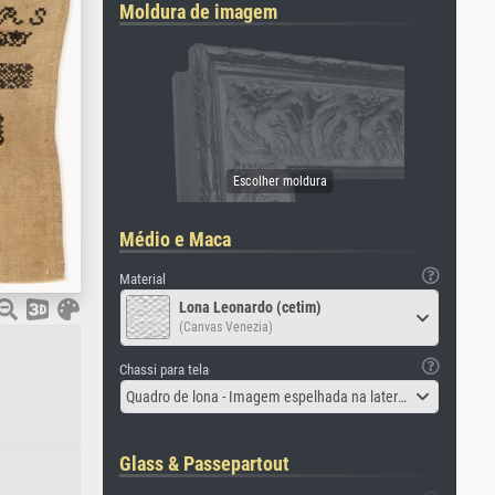
Moldura de imagem
Médio e Maca
Material
Lona Leonardo (cetim)
(Canvas Venezia)
Chassi para tela
Quadro de lona - Imagem espelhada na lateral
Glass & Passepartout