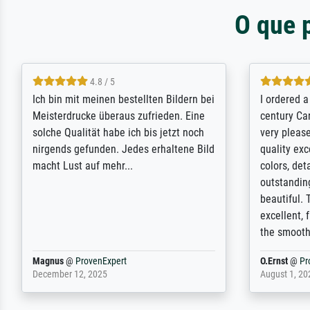
O que 
5 / 5
Rundum positive Erfahrung. Die
The team a
Ausführung des Auftrags hat eine Weile
meet its c
gedauert, die angekündigte Lieferzeit
expert adv
wurde aber letztlich sogar etwas
results for
unterschritten. Die Qualität des Papiers
client. Th
und des Drucks (Farben, Details usw.) ist
repertoire 
nicht nur gut, sondern hervorragend.
will provid
Selbst ein Druck ist damit ein Kunstwerk
regards to 
im eigenen Sinne. Definitiv den Pre...
repertoire
Dr.
@
ProvenExpert
Anonym
@
P
February 3, 2026
April 22, 202