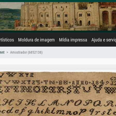
rtísticos
Moldura de imagem
Mídia impressa
Ajuda e servi
nnt
Amostrador (6852138)