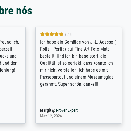
bre nós
4.8 / 5
tomer
Qualité absolument irréprochable.
inting is
Extraordinaire diversité des thèmes
inguish
abordés et personnalisation des
 my go-to
demandes (recadrage, réajustement des
m now on -
couleurs). Relation clientèle parfaite.
xcellent -
Transport, réception sans aucun
 the work
problème. Merci à toute l'équipe ! Hervé
port
Anonym
@
ProvenExpert
March 31, 2025