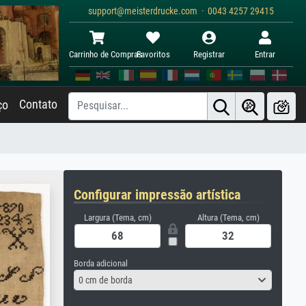
support@meisterdrucke.com · 0043 4257 29415
Carrinho de Compras
Favoritos
Registrar
Entrar
Contato
ço
Configurar impressão artística
Largura (Tema, cm)
Altura (Tema, cm)
Borda adicional
0 cm de borda