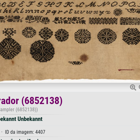
ador (6852138)
Sampler (6852138))
ekannt Unbekannt
· ID da imagem: 4407