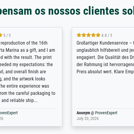
pensam os nossos clientes so
5 / 5
5 / 5
t Meisterdrucke strives to
Outstanding quality and cus
lients demands, and provides
support. - the quality of the pr
ice on how to obtain the best
excellent and difficult to dist
 the prints requested by the
from the real thing; it will be
e company has a vast
for high-quality art prints fro
of prints to choose from, and
the quality of the framing is e
e excellent service also with
the customisation options for
prints which are not in that
are broad - the customer sup
. Highly recommended!
colleagues are truly super...
rovenExpert
Anonym
@
ProvenExpert
6
January 12, 2026