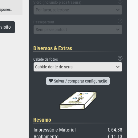
Vidro (incluindo placa traseira)
japonês.
Por favor, selecione
Passepartout
visão
Sem passepartout
Diversos & Extras
Cabide de fotos
Cabide dente de serra
Salvar / comparar configuração
Resumo
Impressão e Material
€ 64.38
Acabamento
€ 11.13