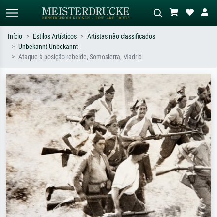
Início
Estilos Artísticos
Artistas não classificados
Unbekannt Unbekannt
Pesquisa padrão
Pesquisa de imagens IA
Ataque à posição rebelde, Somosierra, Madrid
Pesquise por artista, título ou estilo –
Descreva a cena – ex: prado verde,
ex: Monet, Noite Estrelada,
abstrato com muito vermelho, pintura
impressionismo, onda de Hokusai, nu.
a óleo escura, nu em pé ao lado de
uma árvore.