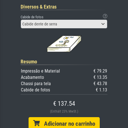
Diversos & Extras
Cabide de fotos
Cabide dente de serra
Resumo
Impressão e Material
€ 79.29
Acabamento
€ 13.35
Chassi para tela
€ 43.78
Cabide de fotos
€ 1.13
€ 137.54
(Enthält 23% MwSt.)
Adicionar no carrinho