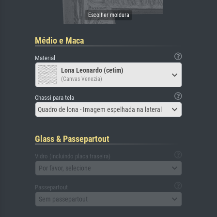
Médio e Maca
Material
Lona Leonardo (cetim)
(Canvas Venezia)
Chassi para tela
Quadro de lona - Imagem espelhada na lateral
Glass & Passepartout
Vidro (incluindo placa traseira)
Por favor, selecione
Passepartout
Sem passepartout