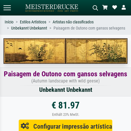
Início
Estilos Artísticos
Artistas não classificados
Unbekannt Unbekannt
Paisagem de Outono com gansos selvagens
Pesquisa padrão
Pesquisa de imagens IA
Pesquise por artista, título ou estilo –
Descreva a cena – ex: prado verde,
ex: Monet, Noite Estrelada,
abstrato com muito vermelho, pintura
impressionismo, onda de Hokusai, nu.
a óleo escura, nu em pé ao lado de
uma árvore.
Paisagem de Outono com gansos selvagens
(Autumn landscape with wild geese)
Unbekannt Unbekannt
€ 81.97
Enthält 23% MwSt.
Configurar impressão artística