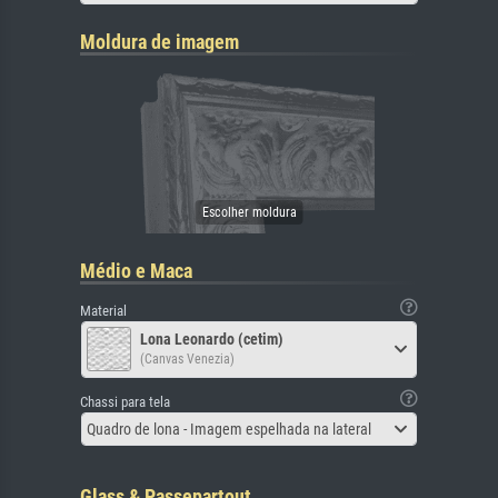
Moldura de imagem
Médio e Maca
Material
Lona Leonardo (cetim)
(Canvas Venezia)
Chassi para tela
Quadro de lona - Imagem espelhada na lateral
Glass & Passepartout