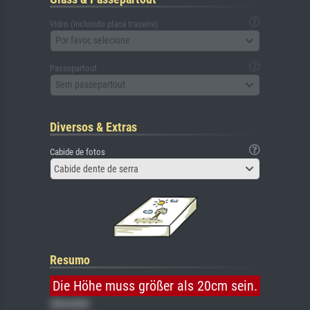
Vidro (incluindo placa traseira)
Por favor, selecione
Passepartout
Sem passepartout
Diversos & Extras
Cabide de fotos
Cabide dente de serra
Resumo
Die Höhe muss größer als 20cm sein.
Gemälde