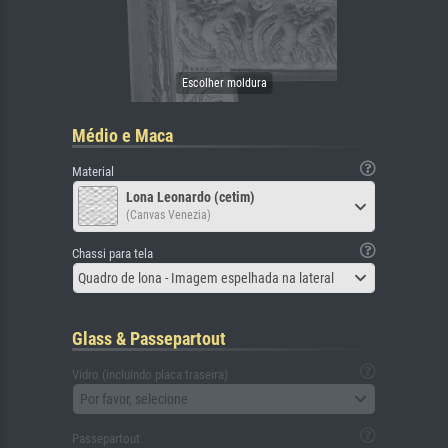
Médio e Maca
Material
Lona Leonardo (cetim)
(Canvas Venezia)
Chassi para tela
Quadro de lona - Imagem espelhada na lateral
Glass & Passepartout
Vidro (incluindo placa traseira)
Por favor, selecione
Passepartout