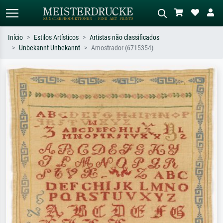
Início
Estilos Artísticos
Artistas não classificados
Unbekannt Unbekannt
Amostrador (6715354)
Pesquisa padrão
Pesquisa de imagens IA
Pesquise por artista, título ou estilo –
Descreva a cena – ex: prado verde,
ex: Monet, Noite Estrelada,
abstrato com muito vermelho, pintura
impressionismo, onda de Hokusai, nu.
a óleo escura, nu em pé ao lado de
uma árvore.