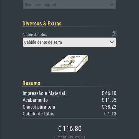
Sem passepartout
Diversos & Extras
Cabide de fotos
Cabide dente de serra
Resumo
Impressão e Material
€ 66.10
Acabamento
€ 11.35
Chassi para tela
€ 38.22
Cabide de fotos
€ 1.13
€ 116.80
(Enthält 23% MwSt.)