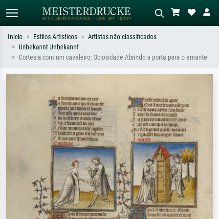
Início
Estilos Artísticos
Artistas não classificados
Unbekannt Unbekannt
Pesquisa padrão
Pesquisa de imagens IA
Cortesia com um cavaleiro; Ociosidade Abrindo a porta para o amante
Pesquise por artista, título ou estilo –
Descreva a cena – ex: prado verde,
ex: Monet, Noite Estrelada,
abstrato com muito vermelho, pintura
impressionismo, onda de Hokusai, nu.
a óleo escura, nu em pé ao lado de
uma árvore.