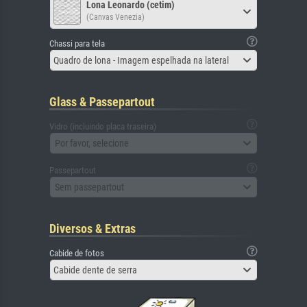
Lona Leonardo (cetim)
(Canvas Venezia)
Chassi para tela
Quadro de lona - Imagem espelhada na lateral
Glass & Passepartout
Vidro (incluindo placa traseira)
Por favor, selecione
Passepartout
Sem passepartout
Diversos & Extras
Cabide de fotos
Cabide dente de serra