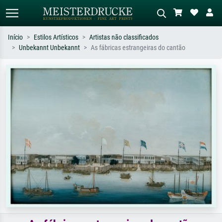
Início
Estilos Artísticos
Artistas não classificados
Unbekannt Unbekannt
As fábricas estrangeiras do cantão
Pesquisa padrão
Pesquisa de imagens IA
Pesquise por artista, título ou estilo –
Descreva a cena – ex: prado verde,
ex: Monet, Noite Estrelada,
abstrato com muito vermelho, pintura
impressionismo, onda de Hokusai, nu.
a óleo escura, nu em pé ao lado de
uma árvore.