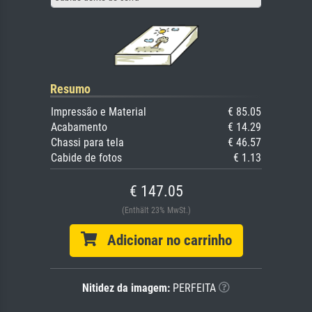
Resumo
Impressão e Material
€ 85.05
Acabamento
€ 14.29
Chassi para tela
€ 46.57
Cabide de fotos
€ 1.13
€ 147.05
(Enthält 23% MwSt.)
Adicionar no carrinho
Nitidez da imagem:
PERFEITA