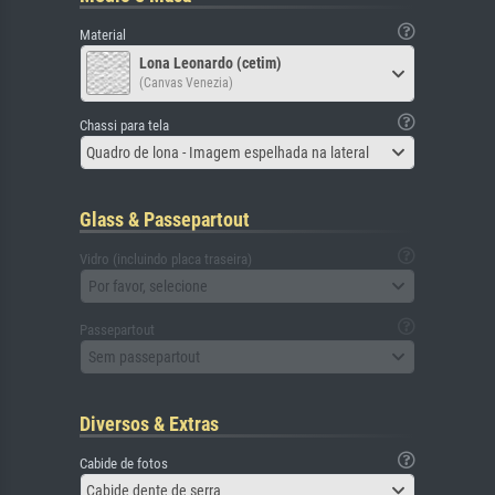
Material
Lona Leonardo (cetim)
(Canvas Venezia)
Chassi para tela
Quadro de lona - Imagem espelhada na lateral
Glass & Passepartout
Vidro (incluindo placa traseira)
Por favor, selecione
Passepartout
Sem passepartout
Diversos & Extras
Cabide de fotos
Cabide dente de serra