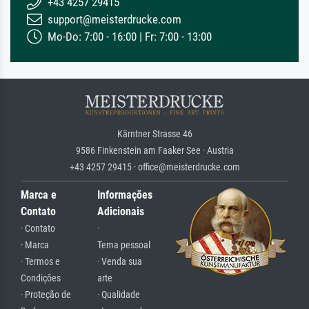
+43 4257 29415
support@meisterdrucke.com
Mo-Do: 7:00 - 16:00 | Fr: 7:00 - 13:00
Kärntner Strasse 46
9586 Finkenstein am Faaker See · Austria
+43 4257 29415 · office@meisterdrucke.com
Marca e
Informações
Contato
Adicionais
· Contato
·
· Marca
Tema pessoal
· Termos e
· Venda sua
Condições
arte
· Proteção de
· Qualidade