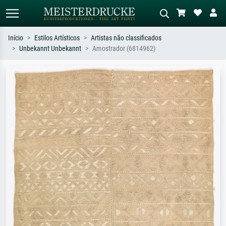
Início
Estilos Artísticos
Artistas não classificados
Unbekannt Unbekannt
Amostrador (6814962)
Pesquisa padrão
Pesquisa de imagens IA
Pesquise por artista, título ou estilo –
Descreva a cena – ex: prado verde,
ex: Monet, Noite Estrelada,
abstrato com muito vermelho, pintura
impressionismo, onda de Hokusai, nu.
a óleo escura, nu em pé ao lado de
uma árvore.