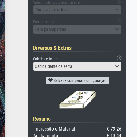
Vidro (incluindo placa traseira)
Por favor, selecione
Passepartout
Sem passepartout
Diversos & Extras
Cabide de fotos
Cabide dente de serra
Salvar / comparar configuração
Resumo
Impressão e Material
€ 79.26
Acabamento
€ 13.44