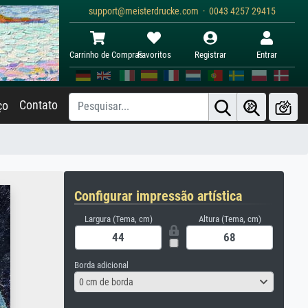
support@meisterdrucke.com · 0043 4257 29415
Carrinho de Compras
Favoritos
Registrar
Entrar
Contato
ço
Configurar impressão artística
Largura (Tema, cm)
Altura (Tema, cm)
Borda adicional
0 cm de borda