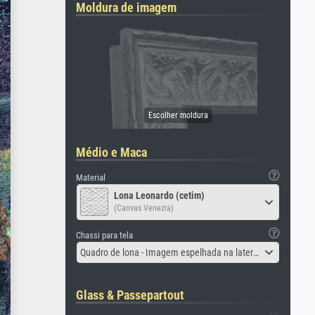
Moldura de imagem
Médio e Maca
Material
Lona Leonardo (cetim)
(Canvas Venezia)
Chassi para tela
Quadro de lona - Imagem espelhada na lateral
Glass & Passepartout