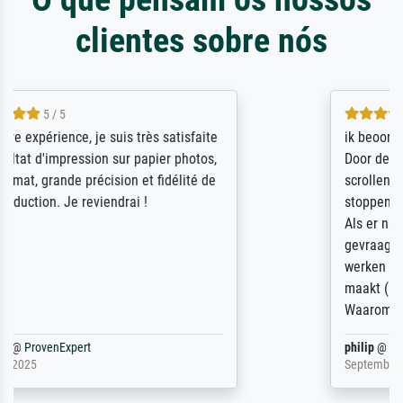
clientes sobre nós
4.5 / 5
ik beoordeel Meisterdrucke zeer positief.
Door de 69505 beschikbare kunstenaars
scrollen is echter onbegonnen werk (na
stoppen begint het weer van voor af aan).
Als er naar een bepaalde kunstenaar
gevraagd wordt krijg je ook een aantal
werken van andere wat het onoverzichtelijk
maakt (bvb zoek Ros = ook Rops, Rose etc).
Waarom duidt u ...
philip
@
ProvenExpert
September 23, 2025