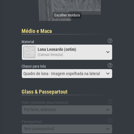
Médio e Maca
Material
Lona Leonardo (cetim)
(Canvas Venezia)
Chassi para tela
Quadro de lona - Imagem espelhada na lateral
Glass & Passepartout
Vidro (incluindo placa traseira)
Por favor, selecione
Passepartout
Sem passepartout