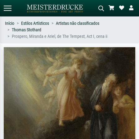
Início
Estilos Artísticos
Artistas não classificados
Thomas Stothard
Pesquisa padrão
Pesquisa de imagens IA
Prospero, Miranda e Ariel, de The Tempest, Act I, cena ii
Pesquise por artista, título ou estilo –
Descreva a cena – ex: prado verde,
ex: Monet, Noite Estrelada,
abstrato com muito vermelho, pintura
impressionismo, onda de Hokusai, nu.
a óleo escura, nu em pé ao lado de
uma árvore.