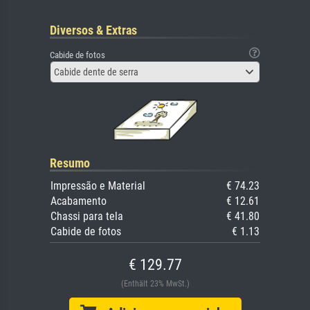
Diversos & Extras
Cabide de fotos
Cabide dente de serra
Resumo
Impressão e Material
€ 74.23
Acabamento
€ 12.61
Chassi para tela
€ 41.80
Cabide de fotos
€ 1.13
€ 129.77
(Enthält 23% MwSt.)