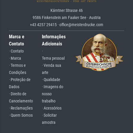
Kärntner Strasse 46
9586 Finkenstein am Faaker See · Austria
+43 4257 29415 · office@meisterdrucke.com
Marca e
Informações
Contato
Adicionais
· Contato
·
· Marca
Tema pessoal
· Termos e
· Venda sua
Condições
arte
· Proteção de
· Qualidade
Dados
· Imagens do
· Direito de
nosso
Cancelamento
trabalho
· Reclamações
· Acessórios
· Quem Somos
· Solicitar
amostra