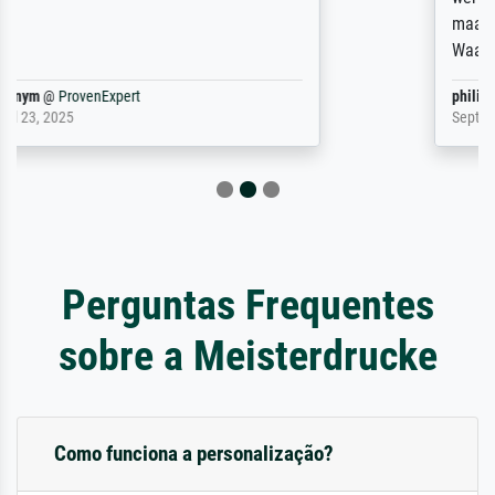
maakt (bvb zoek Ros = ook Rops, Rose etc).
Waarom duidt u ...
philip
@
ProvenExpert
September 23, 2025
Perguntas Frequentes
sobre a Meisterdrucke
Como funciona a personalização?