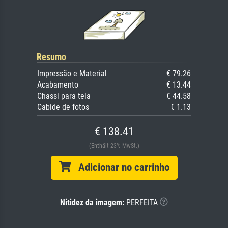
Resumo
Impressão e Material
€ 79.26
Acabamento
€ 13.44
Chassi para tela
€ 44.58
Cabide de fotos
€ 1.13
€ 138.41
(Enthält 23% MwSt.)
Adicionar no carrinho
Nitidez da imagem:
PERFEITA