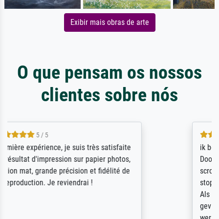
Exibir mais obras de arte
O que pensam os nossos
clientes sobre nós
4.5 / 5
ik beoordeel Meisterdrucke zeer positief.
Door de 69505 beschikbare kunstenaars
scrollen is echter onbegonnen werk (na
stoppen begint het weer van voor af aan).
Als er naar een bepaalde kunstenaar
gevraagd wordt krijg je ook een aantal
werken van andere wat het onoverzichtelijk