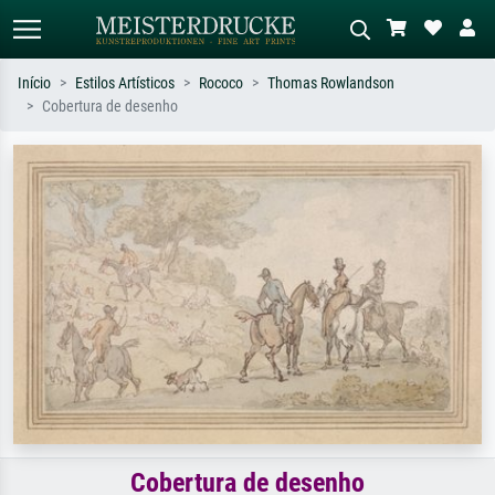
Início
Estilos Artísticos
Rococo
Thomas Rowlandson
Cobertura de desenho
Pesquisa padrão
Pesquisa de imagens IA
Pesquise por artista, título ou estilo –
Descreva a cena – ex: prado verde,
ex: Monet, Noite Estrelada,
abstrato com muito vermelho, pintura
impressionismo, onda de Hokusai, nu.
a óleo escura, nu em pé ao lado de
uma árvore.
Cobertura de desenho