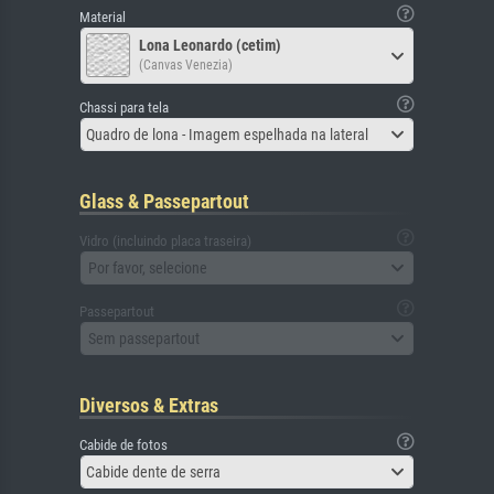
Material
Lona Leonardo (cetim)
(Canvas Venezia)
Chassi para tela
Quadro de lona - Imagem espelhada na lateral
Glass & Passepartout
Vidro (incluindo placa traseira)
Por favor, selecione
Passepartout
Sem passepartout
Diversos & Extras
Cabide de fotos
Cabide dente de serra