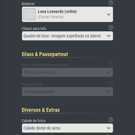
Material
Lona Leonardo (cetim)
(Canvas Venezia)
Chassi para tela
Quadro de lona - Imagem espelhada na lateral
Glass & Passepartout
Vidro (incluindo placa traseira)
Por favor, selecione
Passepartout
Sem passepartout
Diversos & Extras
Cabide de fotos
Cabide dente de serra