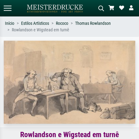
Início
Estilos Artísticos
Rococo
Thomas Rowlandson
Rowlandson e Wigstead em turnê
Pesquisa padrão
Pesquisa de imagens IA
Pesquise por artista, título ou estilo –
Descreva a cena – ex: prado verde,
ex: Monet, Noite Estrelada,
abstrato com muito vermelho, pintura
impressionismo, onda de Hokusai, nu.
a óleo escura, nu em pé ao lado de
uma árvore.
Rowlandson e Wigstead em turnê