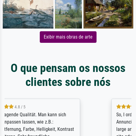
Exibir mais obras de arte
O que pensam os nossos
clientes sobre nós
4.8 / 5
So, I ordered a large print of The
Annunciation by Fra Angelico from a very
large and popular American "art/poster"