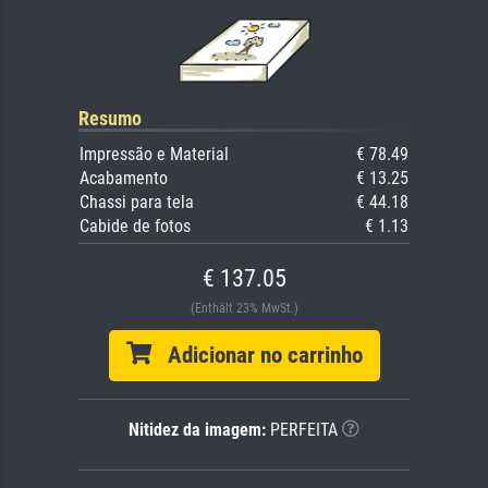
Resumo
Impressão e Material
€ 78.49
Acabamento
€ 13.25
Chassi para tela
€ 44.18
Cabide de fotos
€ 1.13
€ 137.05
(Enthält 23% MwSt.)
Adicionar no carrinho
Nitidez da imagem:
PERFEITA