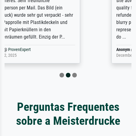
site advertising giclee print quality. The
quality for a large print was atrocious. They
refunded me when I sent pictures of the
blurry print vs. a Wikipedia commons
representation. They stated they couldn't
do ...
Anonym
@
ProvenExpert
December 4, 2025
Perguntas Frequentes
sobre a Meisterdrucke