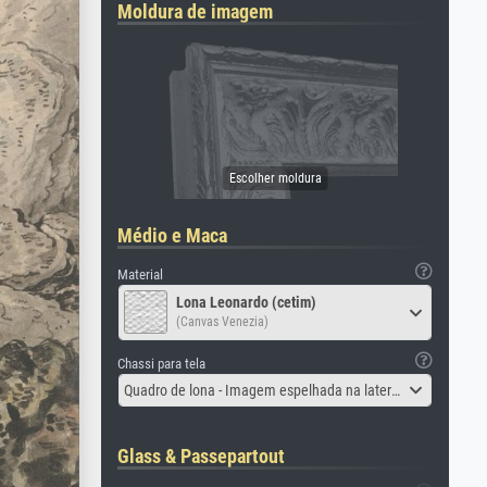
Moldura de imagem
Médio e Maca
Material
Lona Leonardo (cetim)
(Canvas Venezia)
Chassi para tela
Quadro de lona - Imagem espelhada na lateral
Glass & Passepartout