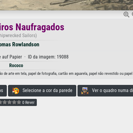
iros Naufragados
hipwrecked Sailors)
omas Rowlandson
 auf Papier · ID da imagem: 19088
Rococo
e arte em tela, papel de fotografia, cartão em aguarela, papel não revestido ou papel
os
Selecione a cor da parede
Ver o quadro numa di
0 Rever