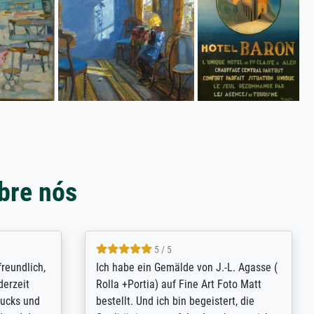
bre nós
4.8 / 5
tomer
Qualité absolument irréprochable.
inting is
Extraordinaire diversité des thèmes
inguish
abordés et personnalisation des