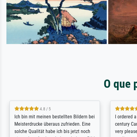
O que 
5 / 5
Rundum positive Erfahrung. Die
The team a
Ausführung des Auftrags hat eine Weile
meet its c
gedauert, die angekündigte Lieferzeit
expert adv