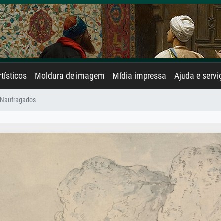
rtísticos
Moldura de imagem
Mídia impressa
Ajuda e servi
 Naufragados