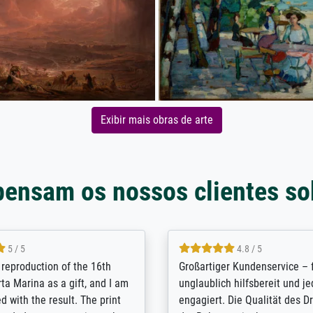
Exibir mais obras de arte
pensam os nossos clientes so
5 / 5
5 / 5
t Meisterdrucke strives to
Outstanding quality and cus
lients demands, and provides
support. - the quality of the pr
ice on how to obtain the best
excellent and difficult to dist