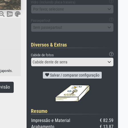
Vidro (incluindo placa traseira)
Por favor, selecione
Passepartout
Sem passepartout
Diversos & Extras
Cabide de fotos
Cabide dente de serra
 japonês.
Salvar / comparar configuração
visão
Resumo
Impressão e Material
€ 82.59
Acabamento
€ 13.87