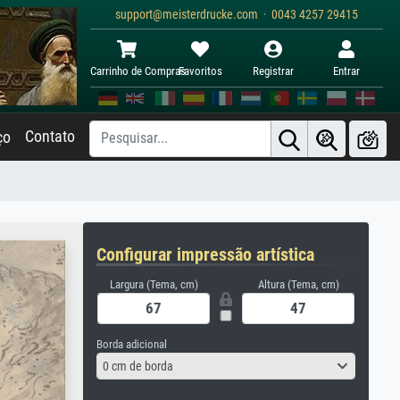
support@meisterdrucke.com · 0043 4257 29415
Carrinho de Compras
Favoritos
Registrar
Entrar
Contato
ço
Configurar impressão artística
Largura (Tema, cm)
Altura (Tema, cm)
Borda adicional
0 cm de borda