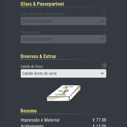
Glass & Passepartout
Vidro (incluindo placa traseira)
Por favor, selecione
Passepartout
Sem passepartout
Diversos & Extras
Cabide de fotos
Cabide dente de serra
Resumo
Impressão e Material
€ 77.08
Acabamento
€ 13.06