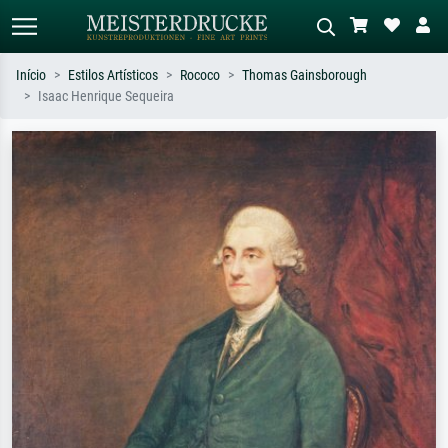
Início
Estilos Artísticos
Rococo
Thomas Gainsborough
Isaac Henrique Sequeira
Pesquisa padrão
Pesquisa de imagens IA
Pesquise por artista, título ou estilo –
Descreva a cena – ex: prado verde,
ex: Monet, Noite Estrelada,
abstrato com muito vermelho, pintura
impressionismo, onda de Hokusai, nu.
a óleo escura, nu em pé ao lado de
uma árvore.