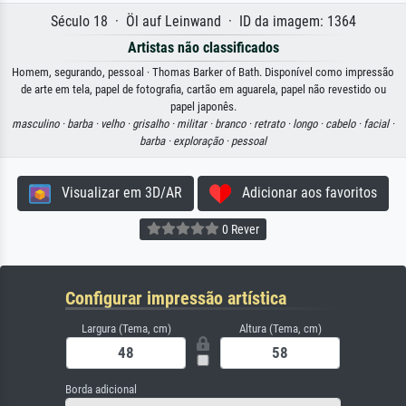
Século 18 · Öl auf Leinwand · ID da imagem: 1364
Artistas não classificados
Homem, segurando, pessoal · Thomas Barker of Bath. Disponível como impressão
de arte em tela, papel de fotografia, cartão em aguarela, papel não revestido ou
papel japonês.
masculino ·
barba ·
velho ·
grisalho ·
militar ·
branco ·
retrato ·
longo ·
cabelo ·
facial ·
barba ·
exploração ·
pessoal
Visualizar em 3D/AR
Adicionar aos favoritos
0 Rever
Configurar impressão artística
Largura (Tema, cm)
Altura (Tema, cm)
Borda adicional