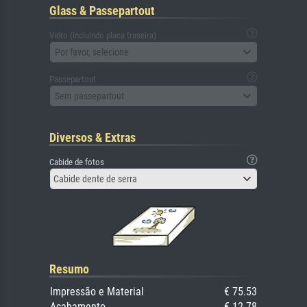
Glass & Passepartout
Vidro (incluindo placa traseira)
Por favor, selecione
Passepartout
Sem passepartout
Diversos & Extras
Cabide de fotos
Cabide dente de serra
Resumo
Impressão e Material
€ 75.53
Acabamento
€ 12.78