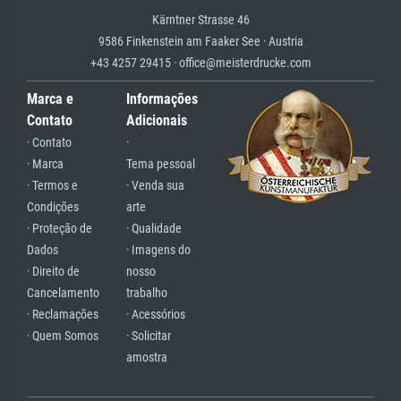
Kärntner Strasse 46
9586 Finkenstein am Faaker See · Austria
+43 4257 29415 · office@meisterdrucke.com
Marca e
Informações
Contato
Adicionais
· Contato
·
· Marca
Tema pessoal
· Termos e
· Venda sua
Condições
arte
· Proteção de
· Qualidade
Dados
· Imagens do
· Direito de
nosso
Cancelamento
trabalho
· Reclamações
· Acessórios
· Quem Somos
· Solicitar
amostra