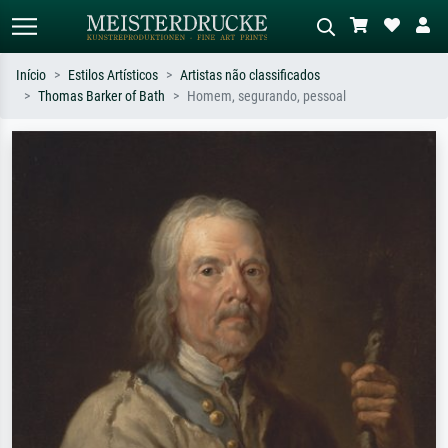
Início
Estilos Artísticos
Artistas não classificados
Thomas Barker of Bath
Homem, segurando, pessoal
Pesquisa padrão
Pesquisa de imagens IA
Pesquise por artista, título ou estilo –
Descreva a cena – ex: prado verde,
ex: Monet, Noite Estrelada,
abstrato com muito vermelho, pintura
impressionismo, onda de Hokusai, nu.
a óleo escura, nu em pé ao lado de
uma árvore.