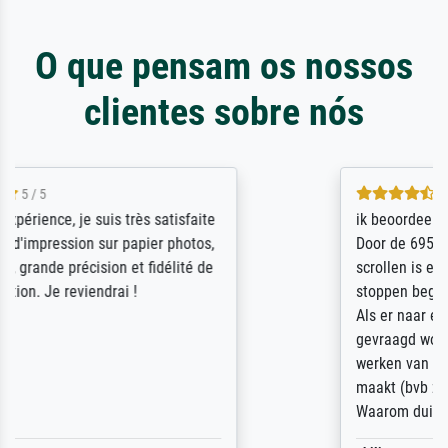
O que pensam os nossos
clientes sobre nós
4.5 / 5
ik beoordeel Meisterdrucke zeer positief.
Door de 69505 beschikbare kunstenaars
scrollen is echter onbegonnen werk (na
stoppen begint het weer van voor af aan).
Als er naar een bepaalde kunstenaar
gevraagd wordt krijg je ook een aantal
werken van andere wat het onoverzichtelijk
maakt (bvb zoek Ros = ook Rops, Rose etc).
Waarom duidt u ...