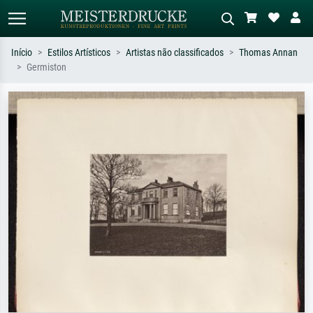
Início
Estilos Artísticos
Artistas não classificados
Thomas Annan
Germiston
Pesquisa padrão
Pesquisa de imagens IA
Pesquise por artista, título ou estilo –
Descreva a cena – ex: prado verde,
ex: Monet, Noite Estrelada,
abstrato com muito vermelho, pintura
impressionismo, onda de Hokusai, nu.
a óleo escura, nu em pé ao lado de
uma árvore.