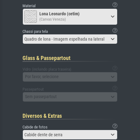
Material
Lona Leonardo (cetim)
(Canvas Venezia)
Chassi para tela
Quadro de lona - Imagem espelhada na lateral
Glass & Passepartout
Vidro (incluindo placa traseira)
Por favor, selecione
Passepartout
Sem passepartout
Diversos & Extras
Cabide de fotos
Cabide dente de serra