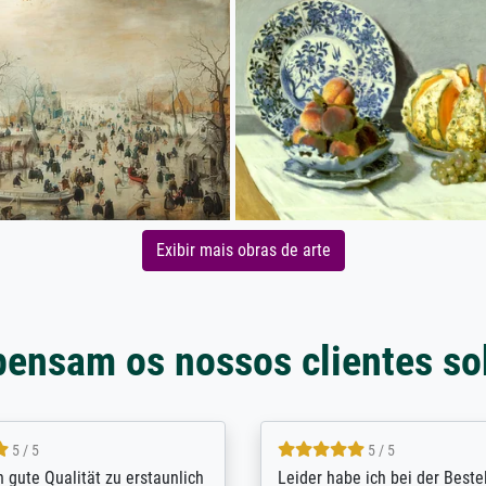
Exibir mais obras de arte
pensam os nossos clientes so
5 / 5
5 / 5
/ Highly recommended. The
The team at Meisterdrucke st