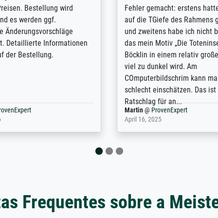
 ordering and payment process
meet its clients demands, an
shipping was efficient and
expert advice on how to obtai
self exceeds expectations. I
results for the prints request
n the UK and found the site
client. The company has a va
or a specific print - I am very
repertoire of prints to choose
with the service and the
will provide excellent service
regards to prints which are no
repertoire. Highly recommen
nExpert
Anonym
@
ProvenExpert
 2025
April 22, 2026
as Frequentes sobre a Meist