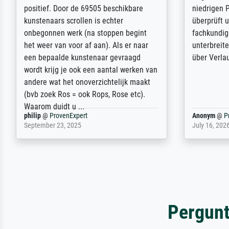
getrübt, dass das Bild entgegen einer
selection,
angegebenen Lieferanschrift (sollte
were easy, 
eine Überraschung für die normannische
the item it
Ehefrau sein zum Hochzeits- gleichzeitig
am based i
auch Geburtstag sein) doch nach zu
searching f
Hause zugestellt wurde.
impressed 
quality.
Jürgen
@
ProvenExpert
SJL
@
Prove
April 22, 2026
December 2,
Pergunt