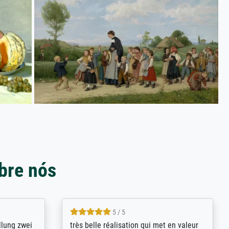
bre nós
5 / 5
rives to
eine große Auswahl an Bildern und