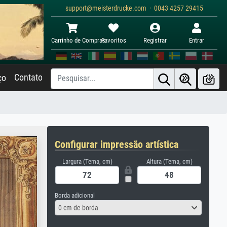
support@meisterdrucke.com · 0043 4257 29415
Carrinho de Compras
Favoritos
Registrar
Entrar
Contato
ço
Configurar impressão artística
Largura (Tema, cm)
Altura (Tema, cm)
Borda adicional
0 cm de borda