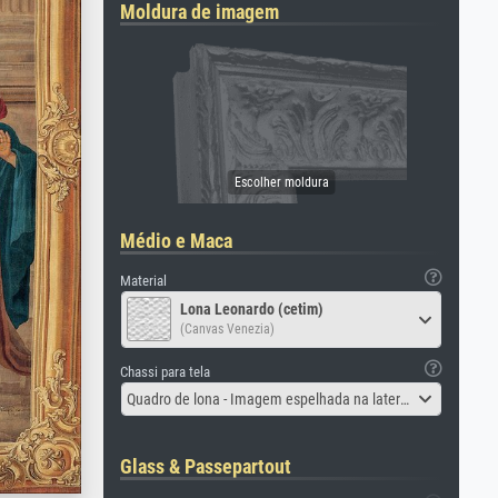
Moldura de imagem
Médio e Maca
Material
Lona Leonardo (cetim)
(Canvas Venezia)
Chassi para tela
Quadro de lona - Imagem espelhada na lateral
Glass & Passepartout