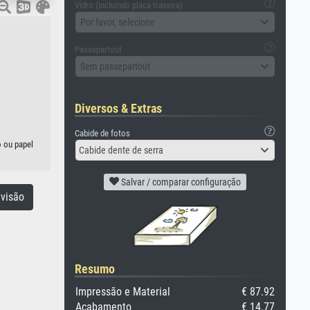
Vidro (incluindo placa traseira)
Por favor, selecione
Passepartout
Sem passepartout
Diversos & Extras
Cabide de fotos
o ou papel
Cabide dente de serra
Salvar / comparar configuração
visão
Resumo
Impressão e Material
€ 87.92
Acabamento
€ 14.77