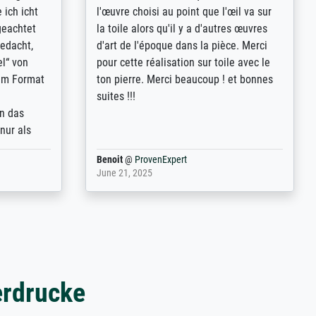
d provides
deren Reproduktionsmöglichkeiten;
n the best
wurde sehr gut durch die einzelnen
ed by the
Bestellkriterien geführt, verständliche
st
Erklärungen, z.B. mit Bilddarstellungen,
 from, and
werde auf jeden Fall meine guten
 also with
Erfahrungen weitergeben.
t in that
ded!
Anonym
@
ProvenExpert
May 13, 2026
erdrucke